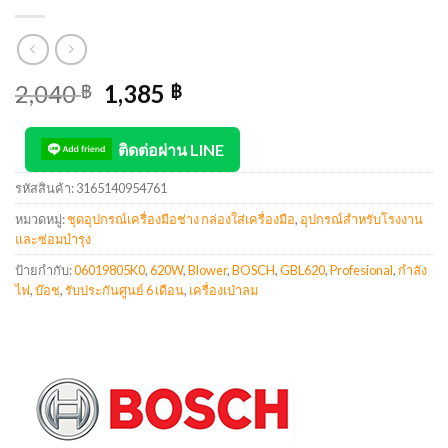
2,040
1,385
฿
฿
ติดต่อผ่าน LINE
รหัสสินค้า:
3165140954761
หมวดหมู่:
ชุดอุปกรณ์เครื่องมือช่าง กล่องใส่เครื่องมือ
,
อุปกรณ์สำหรับโรงงาน
และซ่อมบำรุง
ป้ายกำกับ:
06019805K0
,
620W
,
Blower
,
BOSCH
,
GBL620
,
Profesional
,
กำลัง
ไฟ
,
บ๊อช
,
รับประกันศูนย์ 6 เดือน
,
เครื่องเป่าลม