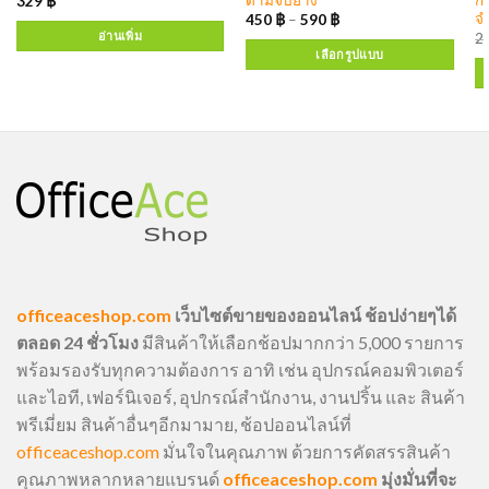
329
฿
จ
450
฿
–
590
฿
อ่านเพิ่ม
2
เลือกรูปแบบ
officeaceshop.com
เว็บไซต์ขายของออนไลน์ ช้อปง่ายๆได้
ตลอด 24 ชั่วโมง
มีสินค้าให้เลือกช้อปมากกว่า 5,000 รายการ
พร้อมรองรับทุกความต้องการ อาทิ เช่น อุปกรณ์คอมพิวเตอร์
และไอที, เฟอร์นิเจอร์, อุปกรณ์สำนักงาน, งานปริ้น และ สินค้า
พรีเมี่ยม สินค้าอื่นๆอีกมามาย, ช้อปออนไลน์ที่
officeaceshop.com
มั่นใจในคุณภาพ ด้วยการคัดสรรสินค้า
คุณภาพหลากหลายแบรนด์
officeaceshop.com
มุ่งมั่นที่จะ