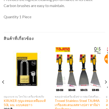
Carbon brushes are easy to maintain.
Quantity 1 Piece
สินค้าที่เกี่ยวข้อง
ล
กุญแจแขวน โทรโข่ง เครื่องชั่งสปริง
ชุดอุปกรณ์เครื่องมือช่าง กล่องใส่เครื่องมือ
อุ
KRUKER กุญแจทองเหลืองแท้
Trowel Stainless Steel TAJIMA
3
50L มม. แบบคอยาว
เกรียงสเเตนเลสหางปลา ทาจิม่า
สายไฟ ส
ด้ามจับยาง
กว