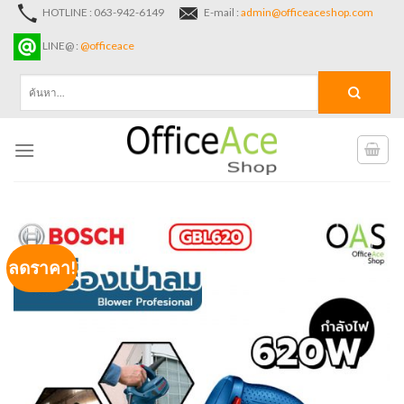
Skip
HOTLINE : 063-942-6149
E-mail :
admin@officeaceshop.com
to
LINE@ :
@officeace
content
ค้นหา:
ลดราคา!