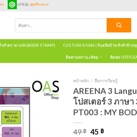
com
LINE@ :
@officeace
ค้นหา:
สั่งทำตรายาง(RUBBER STAMP)
CUSTOM SIGNS | รับผลิตป้าย สั่งทำป้ายท
ติดตามสถานะพัสดุ
ติดต่อ OFFIC
หน้าหลัก
/
สื่อการเรียนรู้
AREENA 3 Langu
โปสเตอร์ 3 ภาษา
PT003 : MY BOD
49
45
฿
฿