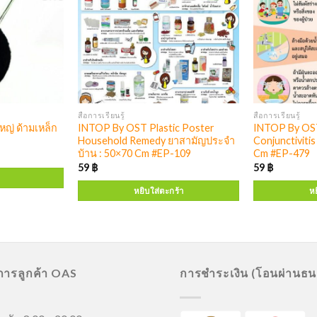
สื่อการเรียนรู้
สื่อการเรียนรู้
หญ่ ด้ามเหล็ก
INTOP By OST Plastic Poster
INTOP By OST
Household Remedy ยาสามัญประจำ
Conjunctiviti
บ้าน : 50×70 Cm #EP-109
Cm #EP-479
59
฿
59
฿
หยิบใส่ตะกร้า
หย
ิการลูกค้า OAS
การชำระเงิน (โอนผ่านธ