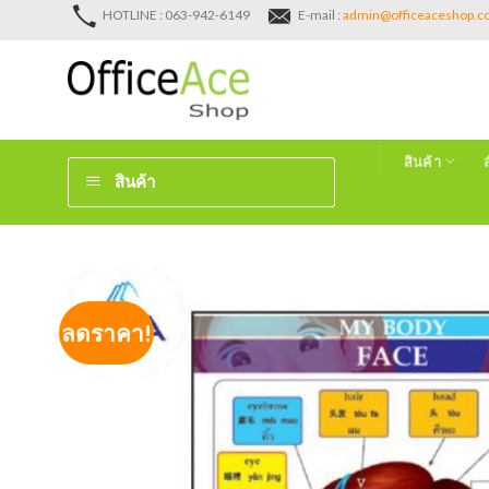
Skip
HOTLINE : 063-942-6149
E-mail :
admin@officeaceshop.
to
content
สินค้า
สินค้า
ลดราคา!