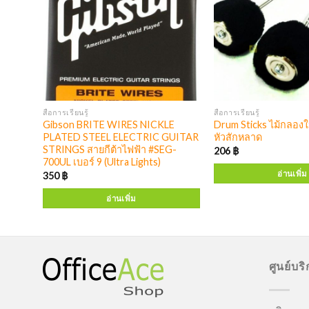
สื่อการเรียนรู้
สื่อการเรียนรู้
ฟ A1
Gibson BRITE WIRES NICKLE
Drum Sticks ไม้กลองใ
PLATED STEEL ELECTRIC GUITAR
หัวสักหลาด
STRINGS สายกีต้าไฟฟ้า #SEG-
206
฿
700UL เบอร์ 9 (Ultra Lights)
อ่านเพิ่ม
350
฿
อ่านเพิ่ม
ศูนย์บร