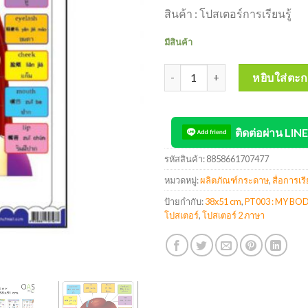
สินค้า : โปสเตอร์การเรียนรู้
มีสินค้า
จำนวน AREENA 3 Language Post
หยิบใส่ตะก
ติดต่อผ่าน LINE
รหัสสินค้า:
8858661707477
หมวดหมู่:
ผลิตภัณฑ์กระดาษ
,
สื่อการเรี
ป้ายกำกับ:
38x51 cm
,
PT003 : MY BOD
โปสเตอร์
,
โปสเตอร์ 2 ภาษา