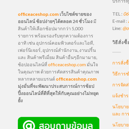
บริการทุ
TEL :
06
officeaceshop.com
เว็บไซต์ขายของ
E-mail :
ออนไลน์ ช้อปง่ายๆได้ตลอด 24 ชั่วโมง
มี
Line:
@of
สินค้าให้เลือกช้อปมากกว่า 5,000
รายการ พร้อมรองรับทุกความต้องการ
วิธีสั่งซ
อาทิ เช่น อุปกรณ์คอมพิวเตอร์และไอที,
เฟอร์นิเจอร์, อุปกรณ์สำนักงาน, งานปริ้น
และ สินค้าพรีเมี่ยม สินค้าอื่นๆอีกมามาย,
การสั่งซื
ช้อปออนไลน์ที่
officeaceshop.com
มั่นใจ
ในคุณภาพ ด้วยการคัดสรรสินค้าคุณภาพ
วิธีการช
หลากหลายแบรนด์
officeaceshop.com
การจัดส่
มุ่งมั่นที่จะพัฒนาประสบการณ์การช้อป
ปิ้งออนไลน์ที่ดีที่สุดให้กับคุณอย่างไม่หยุด
แจ้งชำร
ยั้ง
นโยบายก
และ การ
นโยบายก