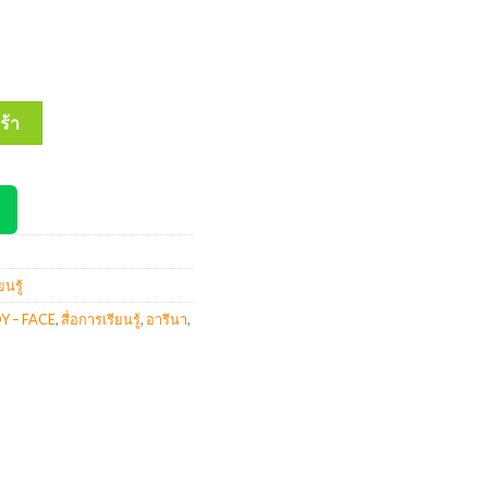
er โปสเตอร์ 3 ภาษา 38x51cm PT003 : MY BODY – FACE ชิ้น
ร้า
ยนรู้
Y – FACE
,
สื่อการเรียนรู้
,
อารีนา
,