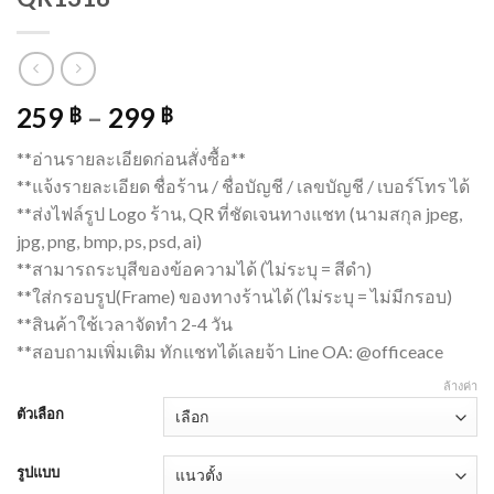
259
–
299
฿
฿
**อ่านรายละเอียดก่อนสั่งซื้อ**
**แจ้งรายละเอียด ชื่อร้าน / ชื่อบัญชี / เลขบัญชี / เบอร์โทร ได้
**ส่งไฟล์รูป Logo ร้าน, QR ที่ชัดเจนทางแชท (นามสกุล jpeg,
jpg, png, bmp, ps, psd, ai)
**สามารถระบุสีของข้อความได้ (ไม่ระบุ = สีดำ)
**ใส่กรอบรูป(Frame) ของทางร้านได้ (ไม่ระบุ = ไม่มีกรอบ)
**สินค้าใช้เวลาจัดทำ 2-4 วัน
**สอบถามเพิ่มเติม ทักแชทได้เลยจ้า Line OA: @officeace
ล้างค่า
ตัวเลือก
รูปแบบ