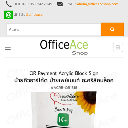
Skip
HOTLINE : 063-942-6149
E-mail :
admin@officeaceshop.com
to
LINE@ :
@officeace
content
ค้นหา: