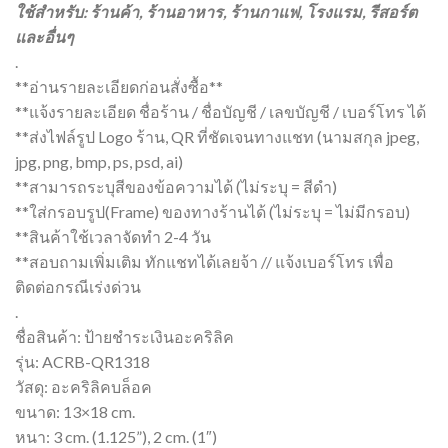
ใช้สำหรับ: ร้านค้า, ร้านอาหาร, ร้านกาแฟ, โรงแรม, รีสอร์ต
และอื่นๆ
.
**อ่านรายละเอียดก่อนสั่งซื้อ**
**แจ้งรายละเอียด ชื่อร้าน / ชื่อบัญชี / เลขบัญชี / เบอร์โทร ได้
**ส่งไฟล์รูป Logo ร้าน, QR ที่ชัดเจนทางแชท (นามสกุล jpeg,
jpg, png, bmp, ps, psd, ai)
**สามารถระบุสีของข้อความได้ (ไม่ระบุ = สีดำ)
**ใส่กรอบรูป(Frame) ของทางร้านได้ (ไม่ระบุ = ไม่มีกรอบ)
**สินค้าใช้เวลาจัดทำ 2-4 วัน
**สอบถามเพิ่มเติม ทักแชทได้เลยจ้า // แจ้งเบอร์โทร เพื่อ
ติดต่อกรณีเร่งด่วน
.
ชื่อสินค้า: ป้ายชำระเงินอะคริลิค
รุ่น: ACRB-QR1318
วัสดุ: อะคริลิคบล็อค
ขนาด: 13×18 cm.
หนา: 3 cm. (1.125”), 2 cm. (1″)