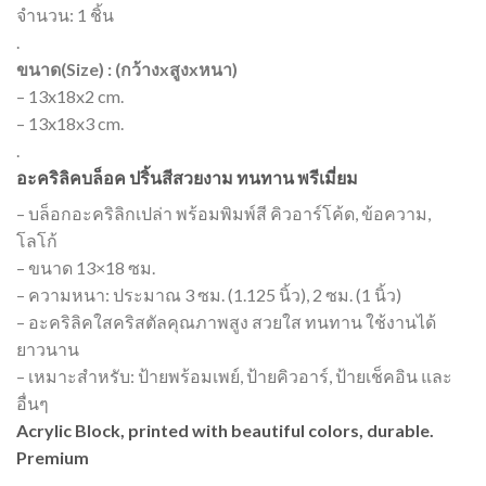
จำนวน: 1 ชิ้น
.
ขนาด(Size) : (กว้างxสูงxหนา)
– 13x18x2 cm.
– 13x18x3 cm.
.
อะคริลิคบล็อค ปริ้นสีสวยงาม ทนทาน พรีเมี่ยม
– บล็อกอะคริลิกเปล่า พร้อมพิมพ์สี คิวอาร์โค้ด, ข้อความ,
โลโก้
– ขนาด 13×18 ซม.
– ความหนา: ประมาณ 3 ซม. (1.125 นิ้ว), 2 ซม. (1 นิ้ว)
– อะคริลิคใสคริสตัลคุณภาพสูง สวยใส ทนทาน ใช้งานได้
ยาวนาน
– เหมาะสำหรับ: ป้ายพร้อมเพย์, ป้ายคิวอาร์, ป้ายเช็คอิน และ
อื่นๆ
Acrylic Block, printed with beautiful colors, durable.
Premium