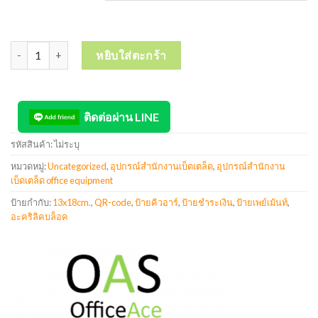
จำนวน Acrylic Crystal Payment Block ป้าย QR ป้ายเพย์เม้นท์ ป้ายช
หยิบใส่ตะกร้า
ติดต่อผ่าน LINE
รหัสสินค้า:
ไม่ระบุ
หมวดหมู่:
Uncategorized
,
อุปกรณ์สำนักงานเบ็ดเตล็ด
,
อุปกรณ์สำนักงาน
เบ็ดเตล็ด office equipment
ป้ายกำกับ:
13x18cm.
,
QR-code
,
ป้ายคิวอาร์
,
ป้ายชำระเงิน
,
ป้ายเพย์เม้นท์
,
อะคริลิคบล็อค