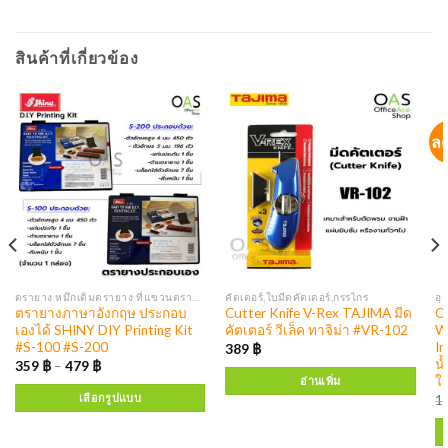
สินค้าที่เกี่ยวข้อง
ล
ตรายาง หมึกเติมตรายาง ที่แขวนตรายาง
คัตเตอร์,ใบมีดคัตเตอร์,กรรไกร
ตรายางภาษาอังกฤษ ประกอบ
Cutter Knife V-Rex TAJIMA มีด
O
เองได้ SHINY DIY Printing Kit
คัตเตอร์ วีเล็ค ทาจิม่า #VR-102
Wa
#S-100 #S-200
In
389
฿
น้
359
฿
–
479
฿
ใ
อ่านเพิ่ม
เลือกรูปแบบ
1