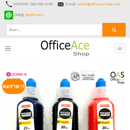
Skip
HOTLINE : 063-942-6149
E-mail :
admin@officeaceshop.com
to
LINE@ :
@officeace
content
ค้นหา:
ลดราคา!