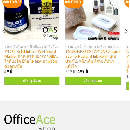
ลดราคา!
ลดราคา!
ล
ปากกาไวท์บอร์ด หมึกเติมปากกาไวท์บอร์ด
ตรายาง หมึกเติมตรายาง ที่แขวนตรายาง
PILOT Refill Ink for Wytebord
TSUKINEKO STAZON Opaque
O
Marker น้ำหมึกเติมปากกาเขียน
Stamp Pad and Ink Refill แท่น
Wa
ไวท์บอร์ด ยี่ห้อ ไพล็อต มาพร้อม
ประทับ, หมึกเติม สีสวย กันน้ำ
In
ตัวดูดหมึก
แห้งไว
น้
ใ
59
฿
249
฿
199
฿
1
เลือกรูปแบบ
เลือกรูปแบบ