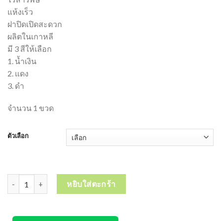
แห้งเร็ว
ฝาปิดเปิดสะดวก
ผลิตในเกาหลี
มี 3 สีให้เลือก
1. น้ำเงิน
2. แดง
3. ดำ
จำนวน 1 ขวด
ตัวเลือก
จำนวน หมึกเติมปากกาไวท์บอร์ด รีฟิล ดองเอ DONG-A Whiteboard Ma
หยิบใส่ตะกร้า