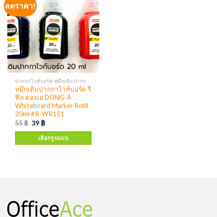
ลดราคา!
ปากกาไวท์บอร์ด หมึกเติมปากกาไวท์บอร์ด
หมึกเติมปากกาไวท์บอร์ด รี
ฟิล ดองเอ DONG-A
Whiteboard Marker Refill
20ml #R-WR151
55
฿
39
฿
เลือกรูปแบบ