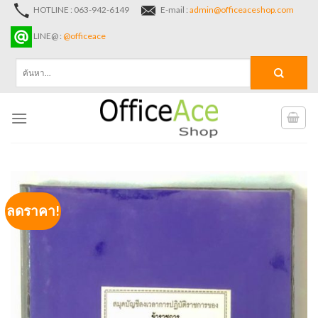
Skip
HOTLINE : 063-942-6149
E-mail :
admin@officeaceshop.com
to
LINE@ :
@officeace
content
ค้นหา:
ลดราคา!