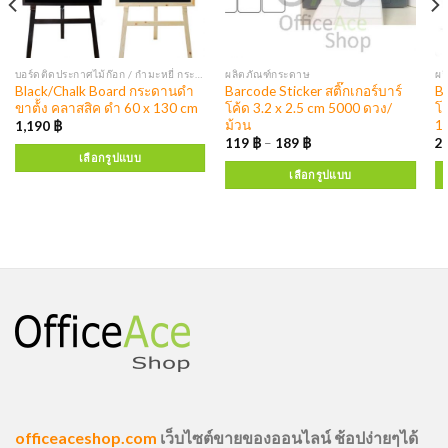
บอร์ดติดประกาศไม้ก๊อก / กำมะหยี่ กระดานแบล็คบอร์ด บอร์ดติดประกาศตู้กระจก
ผลิตภัณฑ์กระดาษ
ผล
Black/Chalk Board กระดานดำ
Barcode Sticker สติ๊กเกอร์บาร์
Ba
ขาต้้ง คลาสสิค ดำ 60 x 130 cm
โค้ด 3.2 x 2.5 cm 5000 ดวง/
โค
ม้วน
1
1,190
฿
119
฿
–
189
฿
2
เลือกรูปแบบ
เลือกรูปแบบ
officeaceshop.com
เว็บไซต์ขายของออนไลน์ ช้อปง่ายๆได้