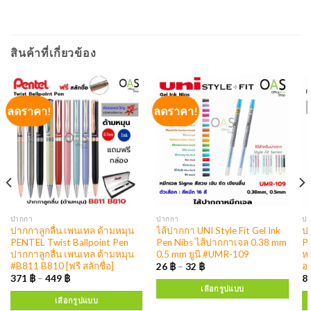
สินค้าที่เกี่ยวข้อง
ลดราคา!
ลดราคา!
ปากกา
ปากกา
ป
ปากกาลูกลื่น เพนเทล ด้ามหมุน
ไส้ปากกา UNI Style Fit Gel Ink
ปา
PENTEL Twist Ballpoint Pen
Pen Nibs ไส้ปากกาเจล 0.38 mm
P
ปากกาลูกลื่น เพนเทล ด้ามหมุน
0.5 mm ยูนิ #UMR-109
หม
#B811 B810 [ฟรี สลักชื่อ]
อา
26
฿
–
32
฿
371
฿
–
449
฿
8
เลือกรูปแบบ
เลือกรูปแบบ