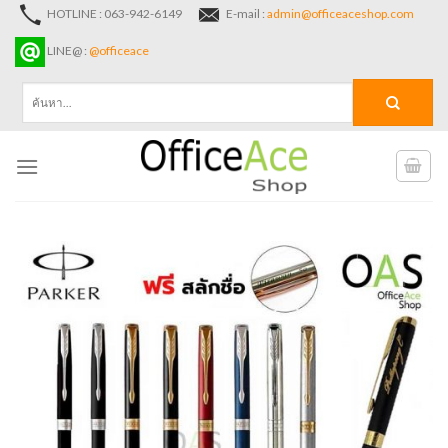
Skip
HOTLINE : 063-942-6149
E-mail :
admin@officeaceshop.com
to
LINE@ :
@officeace
content
ค้นหา: