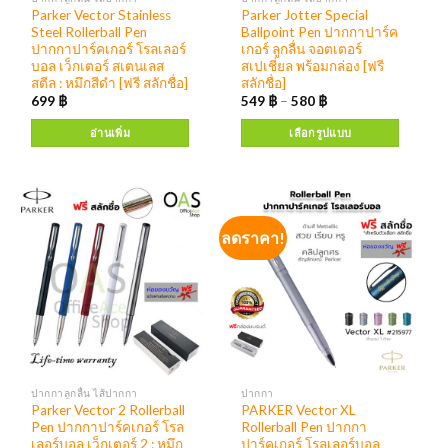
Parker Vector Stainless
Parker Jotter Special
Steel Rollerball Pen
Ballpoint Pen ปากกาปาร์ค
ปากกาปาร์คเกอร์ โรลเลอร์
เกอร์ ลูกลื่น จอตเตอร์
บอล เว็กเตอร์ สเตนเลส
สเปเชี่ยล พร้อมกล่อง [ฟรี
สตีล : หมึกสีดำ [ฟรี สลักชื่อ]
สลักชื่อ]
699
฿
549
฿
–
580
฿
อ่านเพิ่ม
เลือกรูปแบบ
ลดราคา!
ปากกาลูกลื่น ไส้ปากกา
ปากกา
Parker Vector 2 Rollerball
PARKER Vector XL
Pen ปากกาปาร์คเกอร์ โรล
Rollerball Pen ปากกา
เลอร์บอล เว็กเตอร์ 2 : หมึก
ปาร์คเกอร์ โรลเลอร์บอล