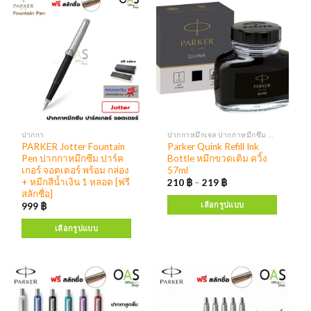
ปากกา
ปากกาหมึกเจล ปากกาหมึกซึม หมึกเติมปากกา
PARKER Jotter Fountain
Parker Quink Refill Ink
Pen ปากกาหมึกซึม ปาร์ค
Bottle หมึกขวดเติม ควิ้ง
เกอร์ จอตเตอร์ พร้อม กล่อง
57ml
+ หมึกสีน้ำเงิน 1 หลอด [ฟรี
210
฿
–
219
฿
สลักชื่อ]
เลือกรูปแบบ
999
฿
เลือกรูปแบบ