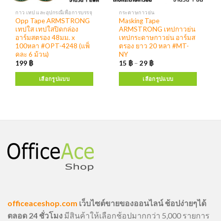
กาว เทป และอุปกรณืเพื่อการบรรจุ
กระดาษกาวย่น
Opp Tape ARMSTRONG
Masking Tape
เทปใส เทปใสปิดกล่อง
ARMSTRONG เทปกาวย่น
อาร์มสตรอง 48มม. x
เทปกระดาษกาวย่น อาร์มส
100หลา #OPT-4248 (แพ็
ตรอง ยาว 20 หลา #MT-
คละ 6 ม้วน)
NY
199
฿
15
฿
–
29
฿
เลือกรูปแบบ
เลือกรูปแบบ
officeaceshop.com
เว็บไซต์ขายของออนไลน์ ช้อปง่ายๆได้
ตลอด 24 ชั่วโมง
มีสินค้าให้เลือกช้อปมากกว่า 5,000 รายการ