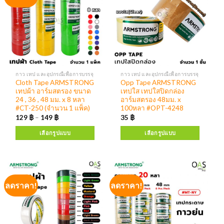
กาว เทป และอุปกรณืเพื่อการบรรจุ
กาว เทป และอุปกรณืเพื่อการบรรจุ
Cloth Tape ARMSTRONG
Opp Tape ARMSTRONG
เทปผ้า อาร์มสตรอง ขนาด
เทปใส เทปใสปิดกล่อง
24 , 36 , 48 มม. x 8 หลา
อาร์มสตรอง 48มม. x
#CT-250 (จำนวน 1 แพ็ค)
100หลา #OPT-4248
129
฿
–
149
฿
35
฿
เลือกรูปแบบ
เลือกรูปแบบ
ลดราคา!
ลดราคา!