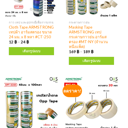
กาว เทป และอุปกรณืเพื่อการบรรจุ
กระดาษกาวย่น
Cloth Tape ARMSTRONG
Masking Tape
เทปผ้า อาร์มสตรอง ขนาด
ARMSTRONG เทป
24 มม. x 8 หลา #CT-250
กระดาษกาวย่น อาร์มส
ตรอง #MT-NY (จำนวน
12
฿
–
24
฿
หนึ่งแพ็ค)
เลือกรูปแบบ
169
฿
–
189
฿
เลือกรูปแบบ
ลดราคา!