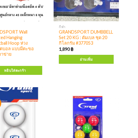
กีฬา
DSPORT Wall
GRANDSPORT DUMBBELL
ed Hanging
Set 20 KG : ดัมเบล ชุด 20
ball Hoop ห่วง
กิโลกรัม #377053
ตบอล แบบมีตะขอ
1,890
฿
ตาข่าย
อ่านเพิ่ม
หยิบใส่ตะกร้า
!