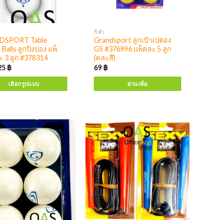
กีฬา
DSPORT Table
Grandsport ลูกเป้าเปตอง
 Balls ลูกปิงปอง แพ็
GS #376996 แพ็คละ 5 ลูก
ะ 3 ลูก #378314
(คละสี)
25
฿
69
฿
เลือกรูปแบบ
อ่านเพิ่ม