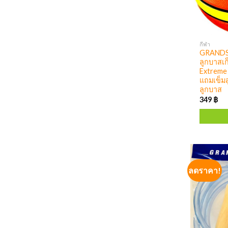
กีฬา
GRANDSP
ลูกบาสเก
Extreme 
แถมเข็มส
ลูกบาส
349
฿
ลดราคา!