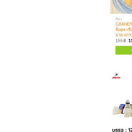
กีฬา
GRANDS
Rope เชื
มวย แกร
155
฿
1