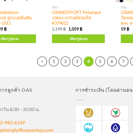
กีฬา
กีฬา
adminton
GRANDSPORT Petanque
GRAN
ock ลูกแบตมินตัน
เปตอง แกรนด์สปอร์ท
Tennis
H-1011
#374012
คละ ล
39
฿
1,199
฿
1,059
฿
59
฿
เลือกรูปแบบ
เลือกรูปแบบ
1
2
3
4
5
6
7
ิการลูกค้า OAS
การชำระเงิน (โอนผ่านธ
กวัน 8.00 – 20.00 น.
3-942-6149
admin@officeaceshop.com