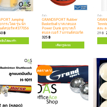
กีฬา
กีฬา
PORT Jumping
GRANDSPORT Rubber
GRAN
อกกระโดด รุ่น นัก
Basketball บาสเกตบอล
Tennis
นด์สปอร์ท #377056
Power Dunk ลูกบาสเก็
คละ ล
ตบอล เบอร์ 7 แกรนด์สปอร์ต
50
฿
29
฿
325
฿
หยิบใส่ตะกร้า
เลือกรูปแบบ
ลดราคา!