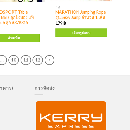
กีฬา
DSPORT Table
MARATHON Jumping Rope
 Balls ลูกปิงปอง แพ็
รุ่น Sexy Jump จำนวน 1 เส้น
ะ 6 ลูก #378315
179
฿
เลือกรูปแบบ
อ่านเพิ่ม
…
10
11
12
นาคาร)
การจัดส่ง