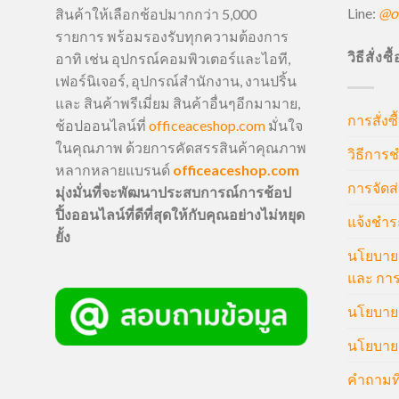
Line:
@of
สินค้าให้เลือกช้อปมากกว่า 5,000
รายการ พร้อมรองรับทุกความต้องการ
วิธีสั่งซ
อาทิ เช่น อุปกรณ์คอมพิวเตอร์และไอที,
เฟอร์นิเจอร์, อุปกรณ์สำนักงาน, งานปริ้น
และ สินค้าพรีเมี่ยม สินค้าอื่นๆอีกมามาย,
การสั่งซื
ช้อปออนไลน์ที่
officeaceshop.com
มั่นใจ
ในคุณภาพ ด้วยการคัดสรรสินค้าคุณภาพ
วิธีการช
หลากหลายแบรนด์
officeaceshop.com
การจัดส่
มุ่งมั่นที่จะพัฒนาประสบการณ์การช้อป
ปิ้งออนไลน์ที่ดีที่สุดให้กับคุณอย่างไม่หยุด
แจ้งชำร
ยั้ง
นโยบายก
และ การ
นโยบายก
นโยบายค
คำถามที