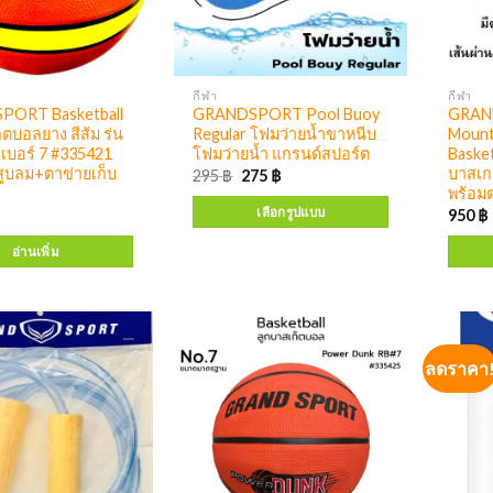
กีฬา
กีฬา
ORT Basketball
GRANDSPORT Pool Buoy
GRAN
็ตบอลยาง สีส้ม ร่น
Regular โฟมว่ายน้ำขาหนีบ
Mount
เบอร์ 7 #335421
โฟมว่ายน้ำ แกรนด์สปอร์ต
Basket
ูบลม+ตาข่ายเก็บ
บาสเก
295
฿
275
฿
พร้อม
เลือกรูปแบบ
950
฿
อ่านเพิ่ม
ลดราคา