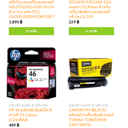
หมึกริบบอนเครื่องดอทเมตริกซ์
S015639/S015634 10.0
S015592/S015339 36.0 Meters/118.0 feet
meters/32.8 feet สำหรับ
(For Use with PLQ-
เครื่องพิมพ์แบบดอทเมตริ
20/20D/20DM/20M/20CS/22CSM/30/30M)
กซ์ รุ่น LQ-310
1,890
฿
229
฿
อ่านเพิ่ม
อ่านเพิ่ม
ตลับหมึก ผงหมึก ผ้าหมึก ดรัม
ตลับหมึก ผงหมึก ผ้าหมึก ดรัม
HP 46 ตลับหมึกอิงค์เจ็ท สี
CANON FX9 (BLACK)
สามสี Tri-Colour
ตลับหมึกเครื่องพิมพ์เลเซอร์
(CZ638AA)
COMAX TONER NEW
CARTRIDGE
489
฿