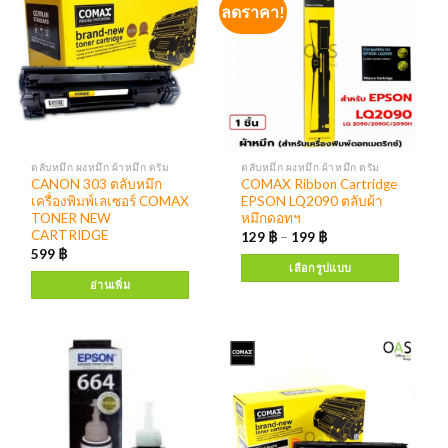
ลดราคา!
ตลับหมึก ผงหมึก ผ้าหมึก ดรัม
ตลับหมึก ผงหมึก ผ้าหมึก ดรัม
CANON 303 ตลับหมึก
COMAX Ribbon Cartridge
เครื่องพิมพ์เลเซอร์ COMAX
EPSON LQ2090 ตลับผ้า
TONER NEW
หมึกดอทฯ
CARTRIDGE
129
฿
–
199
฿
599
฿
เลือกรูปแบบ
อ่านเพิ่ม