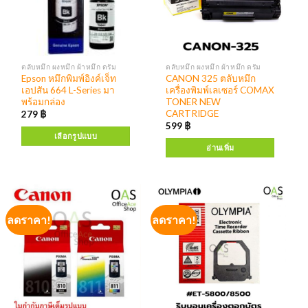
ตลับหมึก ผงหมึก ผ้าหมึก ดรัม
ตลับหมึก ผงหมึก ผ้าหมึก ดรัม
Epson หมึกพิมพ์อิงค์เจ็ท
CANON 325 ตลับหมึก
เอปสัน 664 L-Series มา
เครื่องพิมพ์เลเซอร์ COMAX
พร้อมกล่อง
TONER NEW
CARTRIDGE
279
฿
599
฿
เลือกรูปแบบ
อ่านเพิ่ม
ลดราคา!
ลดราคา!