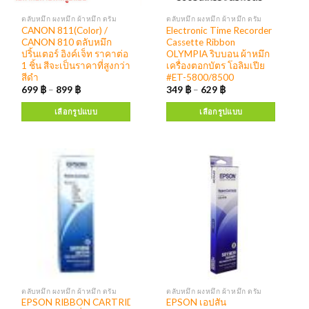
ตลับหมึก ผงหมึก ผ้าหมึก ดรัม
ตลับหมึก ผงหมึก ผ้าหมึก ดรัม
CANON 811(Color) /
Electronic Time Recorder
CANON 810 ตลับหมึก
Cassette Ribbon
ปริ้นเตอร์ อิงค์เจ็ท ราคาต่อ
OLYMPIA ริบบอน ผ้าหมึก
1 ชิ้น สีจะเป็นราคาที่สูงกว่า
เครื่องตอกบัตร โอลิมเปีย
สีดำ
#ET-5800/8500
699
฿
–
899
฿
349
฿
–
629
฿
เลือกรูปแบบ
เลือกรูปแบบ
ตลับหมึก ผงหมึก ผ้าหมึก ดรัม
ตลับหมึก ผงหมึก ผ้าหมึก ดรัม
EPSON RIBBON CARTRIDGE เอปสัน ตลับ
EPSON เอปสัน