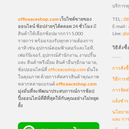
บริการทุ
TEL :
06
officeaceshop.com
เว็บไซต์ขายของ
E-mail :
ออนไลน์ ช้อปง่ายๆได้ตลอด 24 ชั่วโมง
มี
Line:
@of
สินค้าให้เลือกช้อปมากกว่า 5,000
รายการ พร้อมรองรับทุกความต้องการ
วิธีสั่งซ
อาทิ เช่น อุปกรณ์คอมพิวเตอร์และไอที,
เฟอร์นิเจอร์, อุปกรณ์สำนักงาน, งานปริ้น
และ สินค้าพรีเมี่ยม สินค้าอื่นๆอีกมามาย,
การสั่งซื
ช้อปออนไลน์ที่
officeaceshop.com
มั่นใจ
ในคุณภาพ ด้วยการคัดสรรสินค้าคุณภาพ
วิธีการช
หลากหลายแบรนด์
officeaceshop.com
การจัดส่
มุ่งมั่นที่จะพัฒนาประสบการณ์การช้อป
ปิ้งออนไลน์ที่ดีที่สุดให้กับคุณอย่างไม่หยุด
แจ้งชำร
ยั้ง
นโยบายก
และ การ