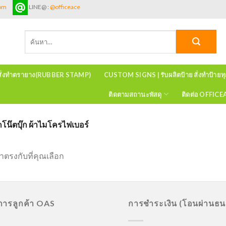
com
LINE@ :
@officeace
ค้นหา:
สั่งทำตรายาง(RUBBER STAMP)
CUSTOM SIGNS | รับผลิตป้าย สั่งทำป้ายท
ติดตามสถานะพัสดุ
ติดต่อ OFFIC
น๊ตบุ๊ก ผ้าไมโครไฟเบอร์
าตรงกับที่คุณเลือก
ิการลูกค้า OAS
การชำระเงิน (โอนผ่านธ