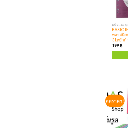
แฟ้มและอุ
BASIC I
พลาสติกค
31หยักก้
199
฿
ลดราคา!