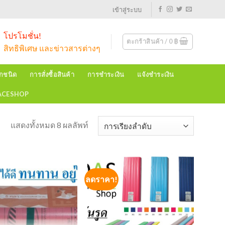
เข้าสู่ระบบ
โปรโมชั่น!
ตะกร้าสินค้า /
0
฿
สิทธิพิเศษ และข่าวสารต่างๆ
ุกชนิด
การสั่งซื้อสินค้า
การชำระเงิน
แจ้งชำระเงิน
EACESHOP
แสดงทั้งหมด 8 ผลลัพท์
ลดราคา!