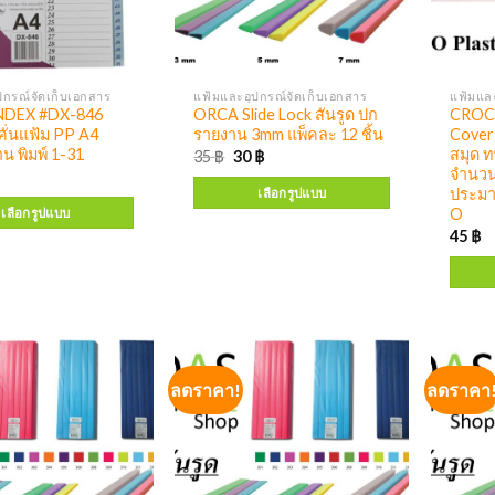
ปกรณ์จัดเก็บเอกสาร
แฟ้มและอุปกรณ์จัดเก็บเอกสาร
แฟ้มและ
NDEX #DX-846
ORCA Slide Lock สันรูด ปก
CROCO
ั่นแฟ้ม PP A4
รายงาน 3mm แพ็คละ 12 ชิ้น
Cover 
าน พิมพ์ 1-31
สมุด ท
35
฿
30
฿
จำนวน 
ประมา
เลือกรูปแบบ
O
เลือกรูปแบบ
45
฿
ลดราคา!
ลดราคา