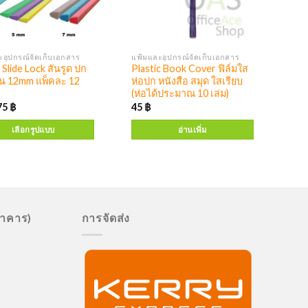
อุปกรณ์จัดเก็บเอกสาร
แฟ้มและอุปกรณ์จัดเก็บเอกสาร
lide Lock สันรูด ปก
Plastic Book Cover ฟิล์มใส
น 12mm แพ็คละ 12
ห่อปก หนังสือ สมุด ใสเรียบ
(ห่อได้ประมาณ 10 เล่ม)
75
฿
45
฿
เลือกรูปแบบ
อ่านเพิ่ม
นาคาร)
การจัดส่ง