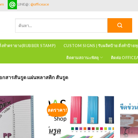
com
LINE@ :
@officeace
ค้นหา:
สั่งทำตรายาง(RUBBER STAMP)
CUSTOM SIGNS | รับผลิตป้าย สั่งทำป้ายท
ติดตามสถานะพัสดุ
ติดต่อ OFFIC
อกสารสันรูด แผ่นพลาสติก สันรูด
ลดราคา!