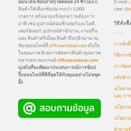
E-mail :
ออนไลน์ ช้อปง่ายๆได้ตลอด 24 ชั่วโมง
มี
Line:
@of
สินค้าให้เลือกช้อปมากกว่า 5,000
รายการ พร้อมรองรับทุกความต้องการ
วิธีสั่งซ
อาทิ เช่น อุปกรณ์คอมพิวเตอร์และไอที,
เฟอร์นิเจอร์, อุปกรณ์สำนักงาน, งานปริ้น
และ สินค้าพรีเมี่ยม สินค้าอื่นๆอีกมามาย,
การสั่งซื
ช้อปออนไลน์ที่
officeaceshop.com
มั่นใจ
ในคุณภาพ ด้วยการคัดสรรสินค้าคุณภาพ
วิธีการช
หลากหลายแบรนด์
officeaceshop.com
การจัดส่
มุ่งมั่นที่จะพัฒนาประสบการณ์การช้อป
ปิ้งออนไลน์ที่ดีที่สุดให้กับคุณอย่างไม่หยุด
แจ้งชำร
ยั้ง
นโยบายก
และ การ
นโยบายก
นโยบายค
คำถามที