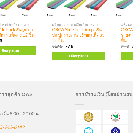
ปกรณ์จัดเก็บเอกสาร
แฟ้มและอุปกรณ์จัดเก็บเอกสาร
แฟ้มและ
de Lock สันรูด ปก
ORCA Slide Lock สันรูด สัน
ORCA S
mm แพ็คละ 12 ชิ้น
ปก ปกรายงาน 15mm แพ็คละ
รายงา
12 ชิ้น
ชิ้น
฿
119
฿
79
฿
99
฿
เลือกรูปแบบ
เลือกรูปแบบ
ิการลูกค้า OAS
การชำระเงิน (โอนผ่านธ
กวัน 8.00 – 20.00 น.
3-942-6149