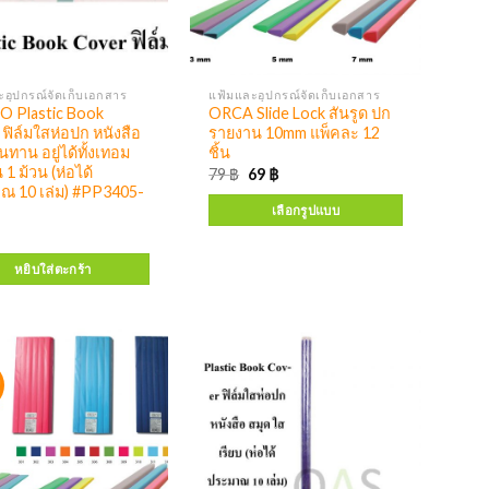
อุปกรณ์จัดเก็บเอกสาร
แฟ้มและอุปกรณ์จัดเก็บเอกสาร
 Plastic Book
ORCA Slide Lock สันรูด ปก
ฟิล์มใสห่อปก หนังสือ
รายงาน 10mm แพ็คละ 12
นทาน อยู่ได้ทั้งเทอม
ชิ้น
1 ม้วน (ห่อได้
79
฿
69
฿
ณ 10 เล่ม) #PP3405-
เลือกรูปแบบ
หยิบใส่ตะกร้า
!