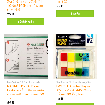
อินเด็กซ์แบ่งตามหัวข้อสี1-
เบอร์ 33
10 No.310 (Index เป็นกระ
99
฿
ดาษแข็ง)
อ่านเพิ่ม
29
฿
หยิบใส่ตะกร้า
อินเด็กซ์ ตาไก่ ลิ้นแฟ้ม หมุดลิ้นแฟ้ม
อินเด็กซ์ ตาไก่ ลิ้นแฟ้ม หมุดลิ้นแฟ้ม
NANMEE Plastic Paper
DOUBLE A Index Flag ธง
Fasteners ลิ้นแฟ้มพลาสติก
โน๊ตกาวในตัว 44X12mm
ตรานานมี 8cm กล่องละ 50
แพ็คละ 80 ชิ้น(Flags)
ชุด
45
฿
69
฿