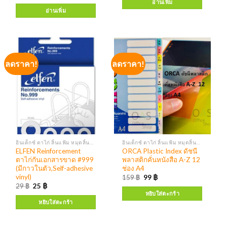
อ่านเพิ่ม
อ่านเพิ่ม
ลดราคา!
ลดราคา!
อินเด็กซ์ ตาไก่ ลิ้นแฟ้ม หมุดลิ้นแฟ้ม
อินเด็กซ์ ตาไก่ ลิ้นแฟ้ม หมุดลิ้นแฟ้ม
ELFEN Reinforcement
ORCA Plastic Index ดัชนี
ตาไก่กันเอกสารขาด #999
พลาสติกคั่นหนังสือ A-Z 12
(มีกาวในตัว,Self-adhesive
ช่อง A4
vinyl)
159
฿
99
฿
29
฿
25
฿
หยิบใส่ตะกร้า
หยิบใส่ตะกร้า