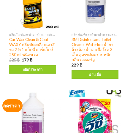
ผลิตภัณฑ์และน้ำยาทำความสะอาด เครื่องจ่ายสบู่ แอลกอฮอล์
ผลิตภัณฑ์และน้ำยาทำความสะอาด เครื่องจ่ายสบู่ แอลกอฮอล์
Car Wax Clean & Coat
3M Disinfectant Toilet
WAXY ครีมขัดเคลือบเงาสี
Cleaner Waterloo น้ำยา
รถ 2 in 1 แว็กซี่ คาร์แว็กซ์
ล้างห้องน้ำฆ่าเชื้อโรค 3
250 ml ชนิดขวด
เอ็ม สูตรขจัดคราบหนัก
กลิ่นวอเตอร์ลู
225
฿
179
฿
229
฿
หยิบใส่ตะกร้า
อ่านเพิ่ม
ลดราคา!