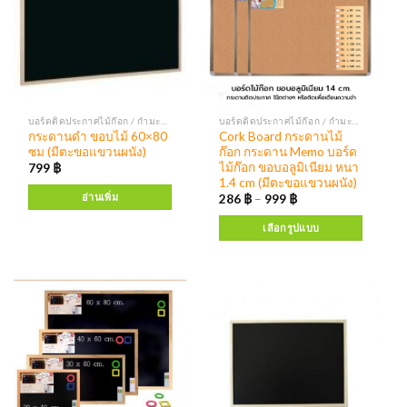
บอร์ดติดประกาศไม้ก๊อก / กำมะหยี่ กระดานแบล็คบอร์ด บอร์ดติดประกาศตู้กระจก
บอร์ดติดประกาศไม้ก๊อก / กำมะหยี่ กระดานแบล็คบอร์ด บอร์ดติดประกาศตู้กระจก
กระดานดำ ขอบไม้ 60×80
Cork Board กระดานไม้
ซม (มีตะขอแขวนผนัง)
ก๊อก กระดาน Memo บอร์ด
ไม้ก๊อก ขอบอลูมิเนียม หนา
799
฿
1.4 cm (มีตะขอแขวนผนัง)
อ่านเพิ่ม
286
฿
–
999
฿
เลือกรูปแบบ