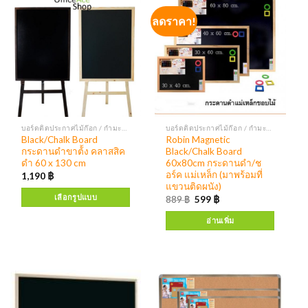
ลดราคา!
บอร์ดติดประกาศไม้ก๊อก / กำมะหยี่ กระดานแบล็คบอร์ด บอร์ดติดประกาศตู้กระจก
บอร์ดติดประกาศไม้ก๊อก / กำมะหยี่ กระดานแบล็คบอร์ด บอร์ดติดประกาศตู้กระจก
Black/Chalk Board
Robin Magnetic
กระดานดำขาต้้ง คลาสสิค
Black/Chalk Board
ดำ 60 x 130 cm
60x80cm กระดานดำ/ช
อร์ค แม่เหล็ก (มาพร้อมที่
1,190
฿
แขวนติดผนัง)
เลือกรูปแบบ
889
฿
599
฿
อ่านเพิ่ม