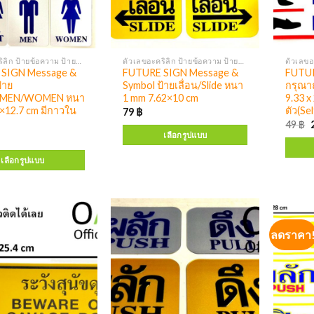
ตัวเลขอะคริลิก ป้ายข้อความ ป้ายสัญลักษณ์
ตัวเลขอะคริลิก ป้ายข้อความ ป้ายสัญลักษณ์
SIGN Message &
FUTURE SIGN Message &
FUTUR
้าย
Symbol ป้ายเลื่อน/Slide หนา
กรุณา
/MEN/WOMEN หนา
1 mm 7.62×10 cm
9.33 x
×12.7 cm มีกาวใน
ตัว(Se
79
฿
49
฿
เลือกรูปแบบ
เลือกรูปแบบ
ลดราคา