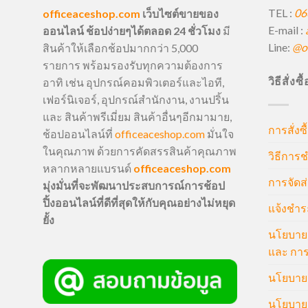
TEL :
06
officeaceshop.com
เว็บไซต์ขายของ
E-mail :
ออนไลน์ ช้อปง่ายๆได้ตลอด 24 ชั่วโมง
มี
Line:
@of
สินค้าให้เลือกช้อปมากกว่า 5,000
รายการ พร้อมรองรับทุกความต้องการ
วิธีสั่งซ
อาทิ เช่น อุปกรณ์คอมพิวเตอร์และไอที,
เฟอร์นิเจอร์, อุปกรณ์สำนักงาน, งานปริ้น
และ สินค้าพรีเมี่ยม สินค้าอื่นๆอีกมามาย,
การสั่งซื
ช้อปออนไลน์ที่
officeaceshop.com
มั่นใจ
ในคุณภาพ ด้วยการคัดสรรสินค้าคุณภาพ
วิธีการช
หลากหลายแบรนด์
officeaceshop.com
การจัดส่
มุ่งมั่นที่จะพัฒนาประสบการณ์การช้อป
ปิ้งออนไลน์ที่ดีที่สุดให้กับคุณอย่างไม่หยุด
แจ้งชำร
ยั้ง
นโยบายก
และ การ
นโยบายก
นโยบายค