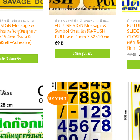
ตัวเลขอะคริลิก ป้ายข้อความ ป้ายสัญลักษณ์
ตัวเลขอะคริลิก ป้ายข้อความ ป้ายสัญลักษณ์
SIGN Message &
FUTURE SIGN Message &
FUTUR
้าย ระวังสุนัขดุ หนา
Symbol ป้ายผลัก ดึง/PUSH
SLIDE
25.4cm สีทอง มี
PULL หนา 1 mm 7.62×10 cm
CLOSED
(Self-Adhesive)
ผลัก ด
69
฿
มีกาว
เลือกรูปแบบ
49
฿
หยิบใส่ตะกร้า
ลดราคา!