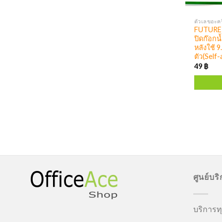
FUTURE S
ปิดก๊อกน้
หลังใช้ 
ตัว(Self-
49
฿
ศูนย์บร
บริการทุ