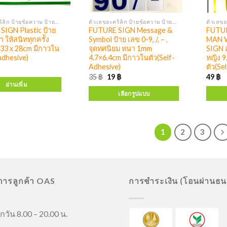
ตัวเลขอะคริลิก ป้ายข้อความ ป้ายสัญลักษณ์
ตัวเลขอะคริลิก ป้ายข้อความ ป้ายสัญลักษณ์
IGN Plastic ป้าย
FUTURE SIGN Message &
FUTUR
ำ ให้สนิททุกครััง
Symbol ป้าย เลข 0-9, /, – ,
MAN 
9.33 x 28cm มีกาวใน
จุดทศนิยม หนา 1mm
SIGN ส
adhesive)
4.7×6.4cm มีกาวในตัว(Self-
หญิง 9
Adhesive)
ตัว(Se
35
฿
19
฿
49
฿
อ่านเพิ่ม
เลือกรูปแบบ
1
2
3
ิการลูกค้า OAS
การชำระเงิน (โอนผ่านธ
กวัน 8.00 – 20.00 น.