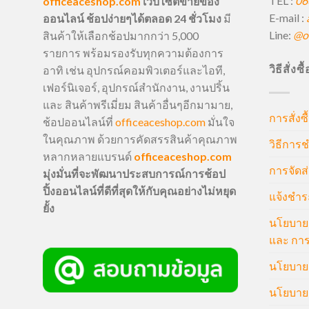
TEL :
06
officeaceshop.com
เว็บไซต์ขายของ
E-mail :
ออนไลน์ ช้อปง่ายๆได้ตลอด 24 ชั่วโมง
มี
Line:
@of
สินค้าให้เลือกช้อปมากกว่า 5,000
รายการ พร้อมรองรับทุกความต้องการ
วิธีสั่งซ
อาทิ เช่น อุปกรณ์คอมพิวเตอร์และไอที,
เฟอร์นิเจอร์, อุปกรณ์สำนักงาน, งานปริ้น
และ สินค้าพรีเมี่ยม สินค้าอื่นๆอีกมามาย,
การสั่งซื
ช้อปออนไลน์ที่
officeaceshop.com
มั่นใจ
ในคุณภาพ ด้วยการคัดสรรสินค้าคุณภาพ
วิธีการช
หลากหลายแบรนด์
officeaceshop.com
การจัดส่
มุ่งมั่นที่จะพัฒนาประสบการณ์การช้อป
ปิ้งออนไลน์ที่ดีที่สุดให้กับคุณอย่างไม่หยุด
แจ้งชำร
ยั้ง
นโยบายก
และ การ
นโยบายก
นโยบายค