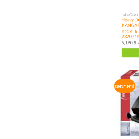
Heavy D
KANGARO
กระดาษ 
2320 / ปร
5,190
฿
ลดราคา!