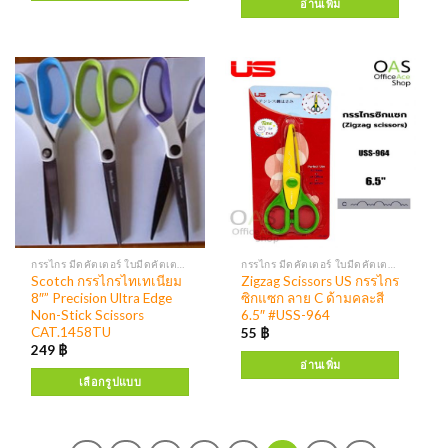
อ่านเพิ่ม
กรรไกร มีดคัตเตอร์ ใบมีดคัตเตอร์
กรรไกร มีดคัตเตอร์ ใบมีดคัตเตอร์
Scotch กรรไกรไทเทเนียม
Zigzag Scissors US กรรไกร
8″” Precision Ultra Edge
ซิกแซก ลาย C ด้ามคละสี
Non-Stick Scissors
6.5″ #USS-964
CAT.1458TU
55
฿
249
฿
อ่านเพิ่ม
เลือกรูปแบบ