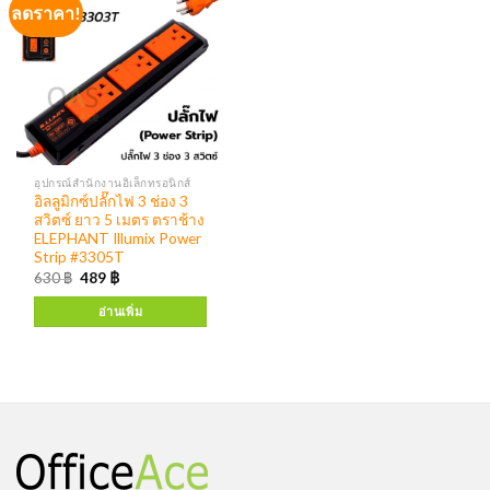
ลดราคา!
อุปกรณ์สำนักงานอิเล็กทรอนิกส์
อิลลูมิกซ์ปลั๊กไฟ 3 ช่อง 3
สวิตซ์ ยาว 5 เมตร ตราช้าง
ELEPHANT Illumix Power
Strip #3305T
630
฿
489
฿
อ่านเพิ่ม