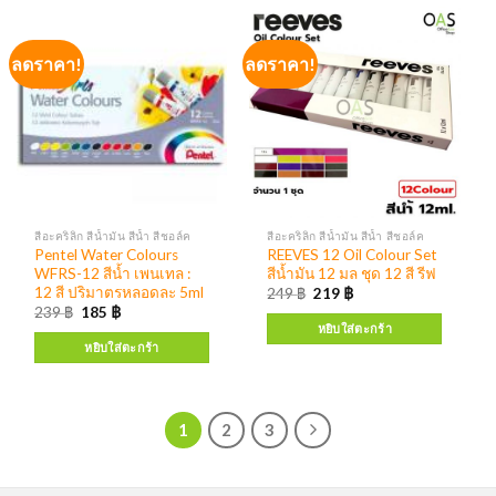
ลดราคา!
ลดราคา!
สีอะคริลิก สีน้ำมัน สีน้ำ สีชอล์ค
สีอะคริลิก สีน้ำมัน สีน้ำ สีชอล์ค
Pentel Water Colours
REEVES 12 Oil Colour Set
WFRS-12 สีน้ำ เพนเทล :
สีน้ำมัน 12 มล ชุด 12 สี รีฟ
12 สี ปริมาตรหลอดละ 5ml
249
฿
219
฿
239
฿
185
฿
หยิบใส่ตะกร้า
หยิบใส่ตะกร้า
1
2
3