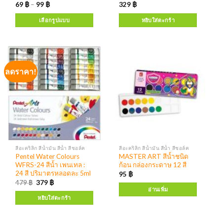
69
฿
–
99
฿
329
฿
เลือกรูปแบบ
หยิบใส่ตะกร้า
ลดราคา!
สีอะคริลิก สีน้ำมัน สีน้ำ สีชอล์ค
สีอะคริลิก สีน้ำมัน สีน้ำ สีชอล์ค
Pentel Water Colours
MASTER ART สีน้ำชนิด
WFRS-24 สีน้ำ เพนเทล :
ก้อน กล่องกระดาษ 12 สี
24 สี ปริมาตรหลอดละ 5ml
95
฿
479
฿
379
฿
อ่านเพิ่ม
หยิบใส่ตะกร้า