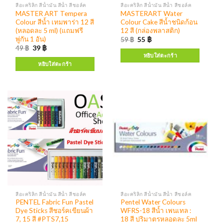
สีอะคริลิก สีน้ำมัน สีน้ำ สีชอล์ค
สีอะคริลิก สีน้ำมัน สีน้ำ สีชอล์ค
MASTER ART Tempera
MASTERART Water
Colour สีน้ำ เทมพาร่า 12 สี
Colour Cake สีน้ำชนิดก้อน
(หลอดละ 5 ml) (แถมฟรี
12 สี (กล่องพลาสติก)
พู่กัน 1 อัน)
59
฿
55
฿
49
฿
39
฿
หยิบใส่ตะกร้า
หยิบใส่ตะกร้า
สีอะคริลิก สีน้ำมัน สีน้ำ สีชอล์ค
สีอะคริลิก สีน้ำมัน สีน้ำ สีชอล์ค
PENTEL Fabric Fun Pastel
Pentel Water Colours
Dye Sticks สีชอร์คเขียนผ้า
WFRS-18 สีน้ำ เพนเทล :
7, 15 สี #PTS7,15
18 สี ปริมาตรหลอดละ 5ml