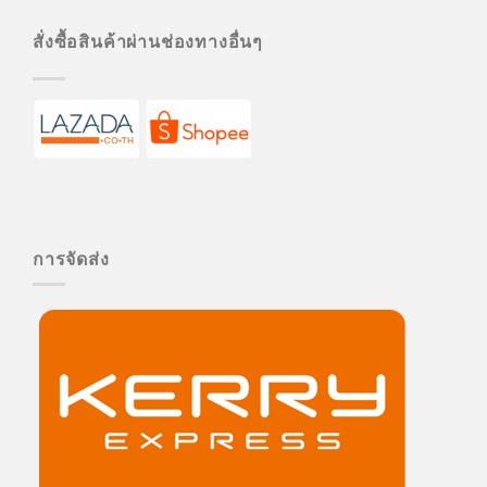
สั่งซื้อสินค้าผ่านช่องทางอื่นๆ
การจัดส่ง