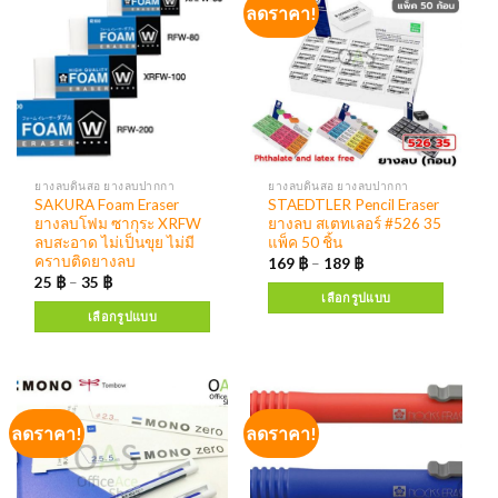
ลดราคา!
ยางลบดินสอ ยางลบปากกา
ยางลบดินสอ ยางลบปากกา
SAKURA Foam Eraser
STAEDTLER Pencil Eraser
ยางลบโฟม ซากุระ XRFW
ยางลบ สเตทเลอร์ #526 35
ลบสะอาด ไม่เป็นขุย ไม่มี
แพ็ค 50 ชิ้น
คราบติดยางลบ
169
฿
–
189
฿
25
฿
–
35
฿
เลือกรูปแบบ
เลือกรูปแบบ
ลดราคา!
ลดราคา!