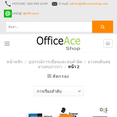
Skip
HOTLINE : 063-942-6149
E-mail :
admin@officeaceshop.com
to
LINE@ :
@officeace
content
ค้นหา:
หน้าหลัก
/
อุปกรณ์การเขียนและลบคำผิด
/
ยางลบดินสอ
ยางลบปากกา
/
หน้า 2
คัดกรอง