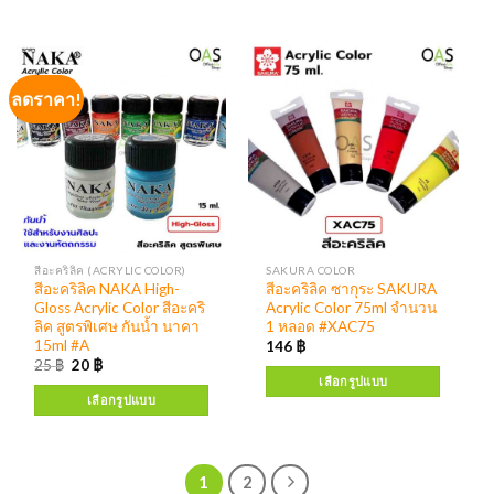
ลดราคา!
สีอะคริลิค (ACRYLIC COLOR)
SAKURA COLOR
สีอะคริลิค NAKA High-
สีอะคริลิค ซากุระ SAKURA
Gloss Acrylic Color สีอะคริ
Acrylic Color 75ml จำนวน
ลิค สูตรพิเศษ กันน้ำ นาคา
1 หลอด #XAC75
15ml #A
146
฿
25
฿
20
฿
เลือกรูปแบบ
เลือกรูปแบบ
1
2