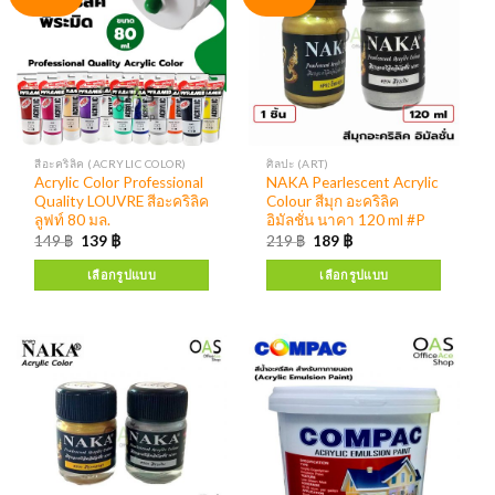
สีอะคริลิค (ACRYLIC COLOR)
ศิลปะ (ART)
Acrylic Color Professional
NAKA Pearlescent Acrylic
Quality LOUVRE สีอะคริลิค
Colour สีมุก อะคริลิค
ลูฟท์ 80 มล.
อิมัลชั่น นาคา 120 ml #P
149
฿
139
฿
219
฿
189
฿
เลือกรูปแบบ
เลือกรูปแบบ