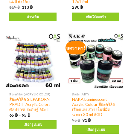
แม่สี 6x15cc
12x12ml
119
฿
113
฿
290
฿
อ่านเพิ่ม
หยิบใส่ตะกร้า
ลดราคา!
สีอะคริลิค (ACRYLIC COLOR)
ศิลปะ (ART)
สีอะคริลิค SILPAKORN
NAKA Luminescent
PRADIT Acrylic Colors
Acrylic Colour สีอะคริลิค
ศิลปากรประดิษฐ์ 60ml
เรืองแสง สว่างในที่มืด
นาคา 30 ml #GD
65
฿
–
95
฿
95
฿
91
฿
เลือกรูปแบบ
เลือกรูปแบบ