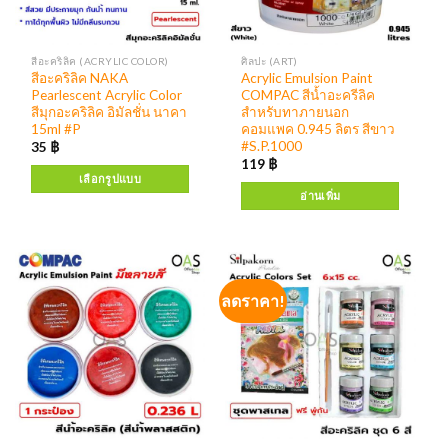
สีอะคริลิค (ACRYLIC COLOR)
ศิลปะ (ART)
สีอะคริลิค NAKA
Acrylic Emulsion Paint
Pearlescent Acrylic Color
COMPAC สีน้ำอะครีลิค
สีมุกอะคริลิค อิมัลชั่น นาคา
สำหรับทาภายนอก
15ml #P
คอมแพค 0.945 ลิตร สีขาว
#S.P.1000
35
฿
119
฿
เลือกรูปแบบ
อ่านเพิ่ม
ลดราคา!