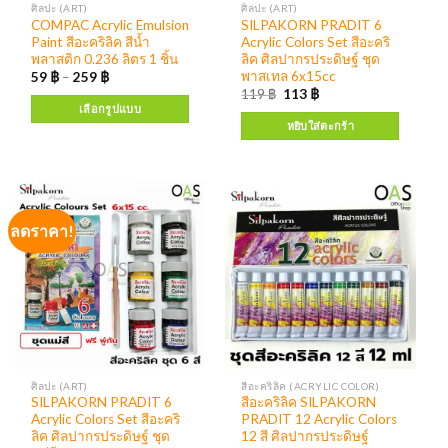
ศิลปะ (ART)
ศิลปะ (ART)
COMPAC Acrylic Emulsion
SILPAKORN PRADIT 6
Paint สีอะคริลิค สีน้ำ
Acrylic Colors Set สีอะคริ
พลาสติก 0.236 ลิตร 1 ชิ้น
ลิค ศิลปากรประดิษฐ์ ชุด
พาสเทล 6x15cc
59
฿
–
259
฿
119
฿
113
฿
เลือกรูปแบบ
หยิบใส่ตะกร้า
ลดราคา!
ศิลปะ (ART)
สีอะคริลิค (ACRYLIC COLOR)
SILPAKORN PRADIT 6
สีอะคริลิค SILPAKORN
Acrylic Colors Set สีอะคริ
PRADIT 12 Acrylic Colors
ลิค ศิลปากรประดิษฐ์ ชุด
12 สี ศิลปากรประดิษฐ์