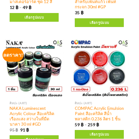
มาสเตอร์อาร์ต ชุด 12 สี
สำหรับเพ้นท์แก้ว เพ้นท์
กระจก 30ml #GP
12
฿
–
49
฿
35
฿
เลือกรูปแบบ
เลือกรูปแบบ
ลดราคา!
ศิลปะ (ART)
ศิลปะ (ART)
NAKA Luminescent
COMPAC Acrylic Emulsion
Acrylic Colour สีอะคริลิค
Paint สีอะคริลิค สีน้ำ
เรืองแสง สว่างในที่มืด
พลาสติก 0.236 ลิตร 1 ชิ้น
นาคา 30 ml #GD
59
฿
–
259
฿
95
฿
91
฿
เลือกรูปแบบ