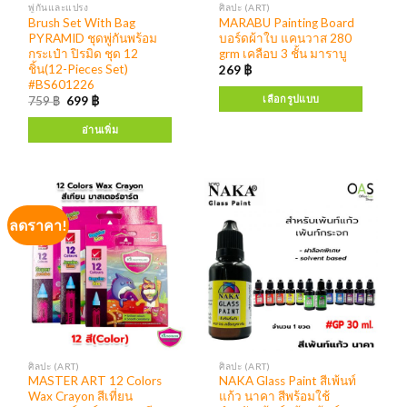
พู่กันและแปรง
ศิลปะ (ART)
Brush Set With Bag
MARABU Painting Board
PYRAMID ชุดพู่กันพร้อม
บอร์ดผ้าใบ แคนวาส 280
กระเป๋า ปิรมิด ชุด 12
grm เคลือบ 3 ชั้น มาราบู
ชิ้น(12-Pieces Set)
269
฿
#BS601226
เลือกรูปแบบ
759
฿
699
฿
อ่านเพิ่ม
ลดราคา!
ศิลปะ (ART)
ศิลปะ (ART)
MASTER ART 12 Colors
NAKA Glass Paint สีเพ้นท์
Wax Crayon สีเที่ยน
แก้ว นาคา สีพร้อมใช้