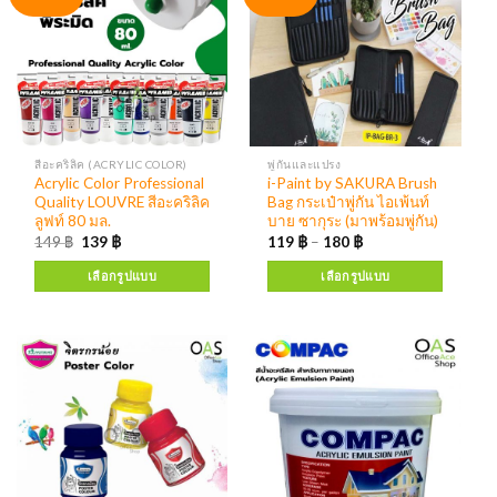
สีอะคริลิค (ACRYLIC COLOR)
พู่กันและแปรง
Acrylic Color Professional
i-Paint by SAKURA Brush
Quality LOUVRE สีอะคริลิค
Bag กระเป๋าพู่กัน ไอเพ้นท์
ลูฟท์ 80 มล.
บาย ซากุระ (มาพร้อมพู่กัน)
149
฿
139
฿
119
฿
–
180
฿
เลือกรูปแบบ
เลือกรูปแบบ