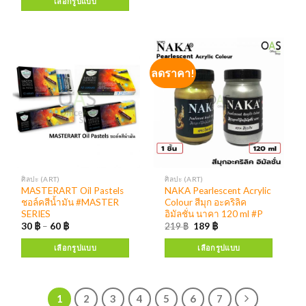
เลือกรูปแบบ
ลดราคา!
ศิลปะ (ART)
ศิลปะ (ART)
MASTERART Oil Pastels
NAKA Pearlescent Acrylic
ชอล์คสีน้ำมัน #MASTER
Colour สีมุก อะคริลิค
SERIES
อิมัลชั่น นาคา 120 ml #P
30
฿
–
60
฿
219
฿
189
฿
เลือกรูปแบบ
เลือกรูปแบบ
1
2
3
4
5
6
7