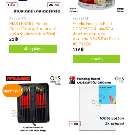
ศิลปะ (ART)
ศิลปะ (ART)
MASTERART Poster
Acrylic Emulsion Paint
Color สีโปสเตอร์ มาสเตอร์
COMPAC สีน้ำอะครีลิค
อาร์ต รุ่น จิตรกรน้อย 20ml
สำหรับทาภายนอก
คอมแพค 0.945 ลิตร สีขาว
21
฿
#S.P.1000
เลือกรูปแบบ
119
฿
อ่านเพิ่ม
ลดราคา!