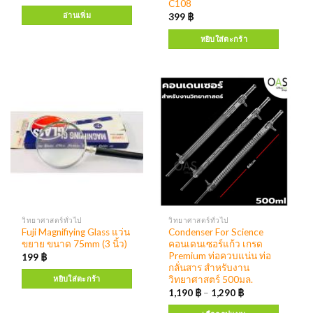
C108
อ่านเพิ่ม
399
฿
หยิบใส่ตะกร้า
วิทยาศาสตร์ทั่วไป
วิทยาศาสตร์ทั่วไป
Fuji Magnifiying Glass แว่น
Condenser For Science
ขยาย ขนาด 75mm (3 นิ้ว)
คอนเดนเซอร์แก้ว เกรด
Premium ท่อควบแน่น ท่อ
199
฿
กลั่นสาร สำหรับงาน
วิทยาศาสตร์ 500มล.
หยิบใส่ตะกร้า
1,190
฿
–
1,290
฿