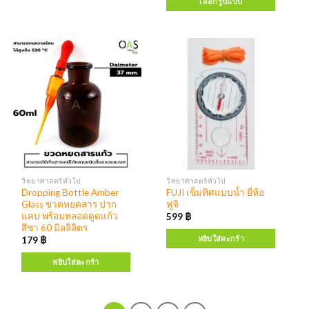
เลือกรูปแบบ
วิทยาศาสตร์ทั่วไป
วิทยาศาสตร์ทั่วไป
Dropping Bottle Amber
FUJI เข็มทิศแบบน้ำ ยี่ห้อ
Glass ขวดหยดสาร ปาก
ฟูจิ
แคบ พร้อมหลอดดูดแก้ว
599
฿
สีชา 60 มิลลิลิตร
หยิบใส่ตะกร้า
179
฿
หยิบใส่ตะกร้า