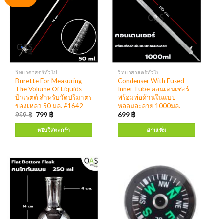
วิทยาศาสตร์ทั่วไป
วิทยาศาสตร์ทั่วไป
Burette For Measuring
Condenser With Fused
The Volume Of Liquids
Inner Tube คอนเดนเซอร์
บิวเรตต์ สำหรับวัดปริมาตร
พร้อมท่อด้านในแบบ
ของเหลว 50 มล. #1642
หลอมละลาย 1000มล.
999
฿
799
฿
699
฿
หยิบใส่ตะกร้า
อ่านเพิ่ม