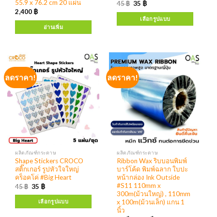
55.9 x 76.2 cm 20 แผ่น
45
฿
35
฿
2,400
฿
เลือกรูปแบบ
อ่านเพิ่ม
ลดราคา!
ลดราคา!
ผลิตภัณฑ์กระดาษ
ผลิตภัณฑ์กระดาษ
Shape Stickers CROCO
Ribbon Wax ริบบอนพิมพ์
สติ๊กเกอร์ รูปหัวใจใหญ่
บาร์โค้ด พิมพ์ฉลาก ใบปะ
คร็อคโค่ #Big Heart
หน้ากล่อง Ink Outside
#S11 110mm x
45
฿
35
฿
300m(ม้วนใหญ่) , 110mm
x 100m(ม้วนเล็ก) แกน 1
เลือกรูปแบบ
นิ้ว