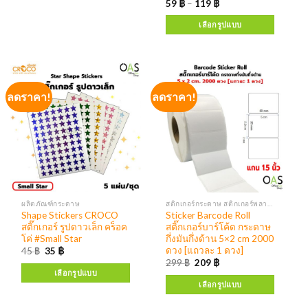
59
฿
–
119
฿
เลือกรูปแบบ
ลดราคา!
ลดราคา!
ผลิตภัณฑ์กระดาษ
สติกเกอร์กระดาษ สติกเกอร์พลาสติก
Shape Stickers CROCO
Sticker Barcode Roll
สติ๊กเกอร์ รูปดาวเล็ก คร็อค
สติ๊กเกอร์บาร์โค้ด กระดาษ
โค่ #Small Star
กึ่งมันกึ่งด้าน 5×2 cm 2000
ดวง [แถวละ 1 ดวง]
45
฿
35
฿
299
฿
209
฿
เลือกรูปแบบ
เลือกรูปแบบ