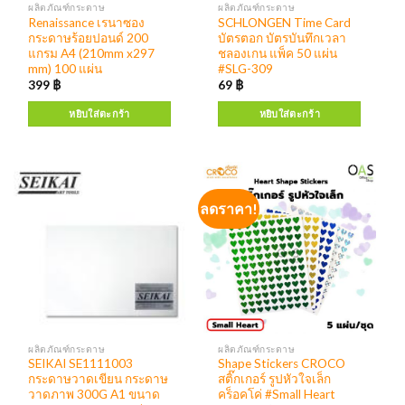
ผลิตภัณฑ์กระดาษ
ผลิตภัณฑ์กระดาษ
Renaissance เรนาซอง
SCHLONGEN Time Card
กระดาษร้อยปอนด์ 200
บัตรตอก บัตรบันทึกเวลา
แกรม A4 (210mm x297
ชลองเกน แพ็ค 50 แผ่น
mm) 100 แผ่น
#SLG-309
399
฿
69
฿
หยิบใส่ตะกร้า
หยิบใส่ตะกร้า
ลดราคา!
ผลิตภัณฑ์กระดาษ
ผลิตภัณฑ์กระดาษ
SEIKAI SE1111003
Shape Stickers CROCO
กระดาษวาดเขียน กระดาษ
สติ๊กเกอร์ รูปหัวใจเล็ก
วาดภาพ 300G A1 ขนาด
คร็อคโค่ #Small Heart