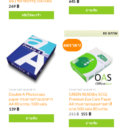
มม.) ขนาดบรรจุ 500 แผ่น
645
฿
269
฿
อ่านเพิ่ม
หยิบใส่ตะกร้า
ลดราคา!
กระดาษถ่ายเอกสาร
กระดาษถ่ายเอกสาร
Double A Photocopy
GREEN READ(by SCG)
paper กระดาษถ่ายเอกสาร
Premium Eye Care Paper
A4 80 แกรม /500 แผ่น
A4 กระดาษถนอมสายตาสี
นวล 500 แผ่น 80 แกรม
139
฿
215
฿
155
฿
อ่านเพิ่ม
อ่านเพิ่ม