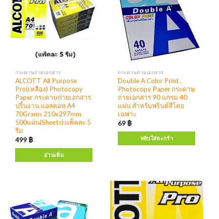
กระดาษถ่ายเอกสาร
กระดาษถ่ายเอกสาร
ALCOTT All Purpose
Double A Color Print ,
Pro(เหลือง) Photocopy
Photocopy Paper กระดาษ
Paper กระดาษถ่ายเอกสาร
ถ่ายเอกสาร 90 แกรม 40
ปริ้นงาน แอลคอท A4
แผ่น สำหรับพรินต์สีโดย
70Grams 210x297mm
เฉพาะ
500แผ่น(Sheets):แพ็คละ 5
69
฿
รีม
หยิบใส่ตะกร้า
499
฿
อ่านเพิ่ม