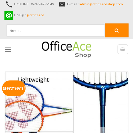
Skip
HOTLINE : 063-942-6149
E-mail :
admin@officeaceshop.com
to
LINE@ :
@officeace
content
ค้นหา:
ลดราคา!