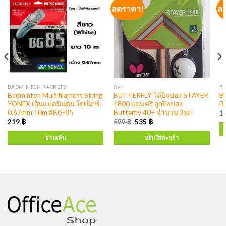
ลดราคา!
ล
BADMINTON RACKETS
กีฬา
กี
Badminton Multifilament String
BUTTERFLY ไม้ปิงปอง STAYER
B
YONEX เอ็นแบดมินตัน โยเน็กซ์
1800 แถมฟรี ลูกปิงปอง
BA
0.67mm 10m #BG-85
Butterfly 40+ จำนวน 2ลูก
1
219
฿
599
฿
535
฿
อ่านเพิ่ม
หยิบใส่ตะกร้า