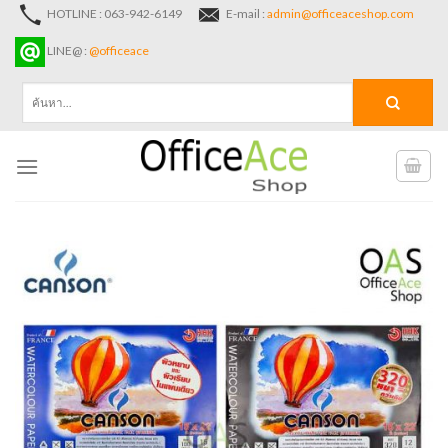
Skip
HOTLINE : 063-942-6149
E-mail :
admin@officeaceshop.com
to
LINE@ :
@officeace
content
ค้นหา: