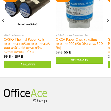
ผลิตภัณฑ์กระดาษ
คลิปหนีบ ลวดเสียบ เข็มกลัด
กร
CASIO Thermal Paper Rolls
ORCA Paper Clips ลวดเสียบ
G
กระดาษความร้อน กระดาษเทอร์
กระดาษ 200 กรัม (ประมาณ 320
P
มอล คาสิโอ 58 แกรม กว้าง
ชิ้น)
ก
57mm แถวละ 5 ม้วน
แ
59
฿
55
฿
99
฿
–
159
฿
2
หยิบใส่ตะกร้า
เลือกรูปแบบ