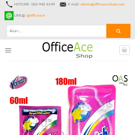
Skip
HOTLINE : 063-942-6149
E-mail :
admin@officeaceshop.com
to
LINE@ :
@officeace
content
ค้นหา: