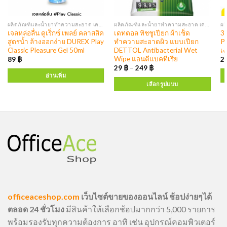
ผลิตภัณฑ์และน้ำยาทำความสะอาด เครื่องจ่ายสบู่ แอลกอฮอล์
ผลิตภัณฑ์และน้ำยาทำความสะอาด เครื่องจ่ายสบู่ แอลกอฮอล์
เจลหล่อลื่น ดูเร็กซ์ เพลย์ คลาสสิค
เดทตอล ทิชชูเปียก ผ้าเช็ด
3M
สูตรน้ำ ล้างออกง่าย DUREX Play
ทำความสะอาดผิว แบบเปียก
P
Classic Pleasure Gel 50ml
DETTOL Antibacterial Wet
เง
Wipe แอนตีแบคทีเรีย
89
฿
2
29
฿
–
249
฿
อ่านเพิ่ม
เลือกรูปแบบ
officeaceshop.com
เว็บไซต์ขายของออนไลน์ ช้อปง่ายๆได้
ตลอด 24 ชั่วโมง
มีสินค้าให้เลือกช้อปมากกว่า 5,000 รายการ
พร้อมรองรับทุกความต้องการ อาทิ เช่น อุปกรณ์คอมพิวเตอร์