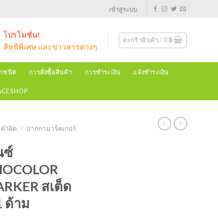
เข้าสู่ระบบ
โปรโมชั่น!
ตะกร้าสินค้า /
0
฿
สิทธิพิเศษ และข่าวสารต่างๆ
ุกชนิด
การสั่งซื้อสินค้า
การชำระเงิน
แจ้งชำระเงิน
EACESHOP
บคำผิด
/
ปากกามาร์คเกอร์
ซ์
MOCOLOR
RKER สเต็ด
1 ด้าม