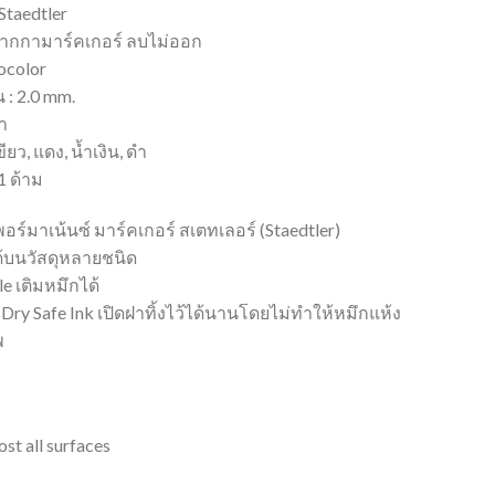
Staedtler
 ปากกามาร์คเกอร์ ลบไม่ออก
mocolor
 : 2.0 mm.
ดำ
ขียว, แดง, น้ำเงิน, ดำ
1 ด้าม
อร์มาเน้นซ์ มาร์คเกอร์ สเตทเลอร์ (Staedtler)
ด้บนวัสดุหลายชนิด
ble เติมหมึกได้
 Dry Safe Ink เปิดฝาทิ้งไว้ได้นานโดยไม่ทำให้หมึกแห้ง
พ
st all surfaces