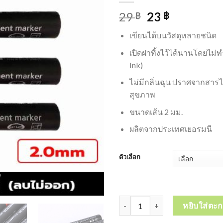
29
23
฿
฿
เขียนได้บนวัสดุหลายชนิด
เปิดฝาทิ้งไว้ได้นานโดยไม่ท
Ink)
ไม่มีกลิ่นฉุน ปราศจากสารไ
สุขภาพ
ขนาดเส้น 2 มม.
ผลิตจากประเทศเยอรมนี
ตัวเลือก
จำนวน ปากกาเพอร์มาเน้นซ์ STA
หยิบใส่ตะก