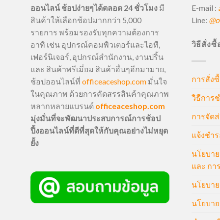
E-mail :
ออนไลน์ ช้อปง่ายๆได้ตลอด 24 ชั่วโมง
มี
Line:
@of
สินค้าให้เลือกช้อปมากกว่า 5,000
รายการ พร้อมรองรับทุกความต้องการ
วิธีสั่งซ
อาทิ เช่น อุปกรณ์คอมพิวเตอร์และไอที,
เฟอร์นิเจอร์, อุปกรณ์สำนักงาน, งานปริ้น
และ สินค้าพรีเมี่ยม สินค้าอื่นๆอีกมามาย,
การสั่งซื
ช้อปออนไลน์ที่
officeaceshop.com
มั่นใจ
ในคุณภาพ ด้วยการคัดสรรสินค้าคุณภาพ
วิธีการช
หลากหลายแบรนด์
officeaceshop.com
การจัดส่
มุ่งมั่นที่จะพัฒนาประสบการณ์การช้อป
ปิ้งออนไลน์ที่ดีที่สุดให้กับคุณอย่างไม่หยุด
แจ้งชำร
ยั้ง
นโยบายก
และ การ
นโยบายก
นโยบายค