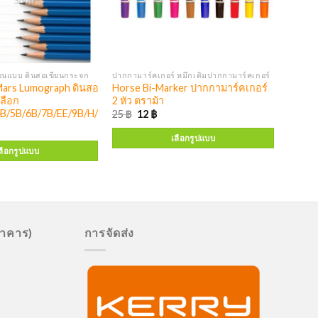
ขียนแบบ ดินสอเขียนกระจก
ปากกามาร์คเกอร์ หมึกเติมปากกามาร์คเกอร์
rs Lumograph ดินสอเกรด มีความเข้ม
Horse Bi-Marker ปากกามาร์คเกอร์
ลือก
2 หัว ตราม้า
4B/5B/6B/7B/EE/9B/H/2H/3H/5H/7H/8H/9H
25
฿
12
฿
เลือกรูปแบบ
ลือกรูปแบบ
นาคาร)
การจัดส่ง