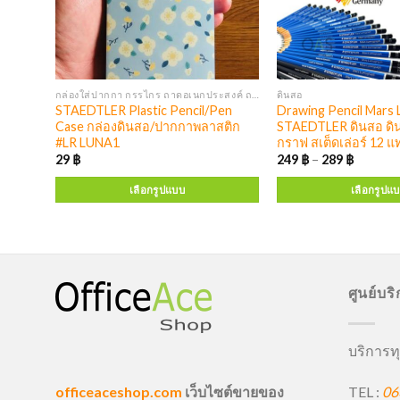
กล่องใส่ปากกา กรรไกร ถาดอเนกประสงค์ ถาดเอกสาร ตู้เอกสาร
ดินสอ
บเหลา
STAEDTLER Plastic Pencil/Pen
Drawing Pencil Mars
Case กล่องดินสอ/ปากกาพลาสติก
STAEDTLER ดินสอ ดิน
#LR LUNA1
กราฟ สเต็ดเล่อร์ 12 แท
29
฿
249
฿
–
289
฿
เลือกรูปแบบ
เลือกรูปแ
ศูนย์บร
บริการทุ
TEL :
06
officeaceshop.com
เว็บไซต์ขายของ