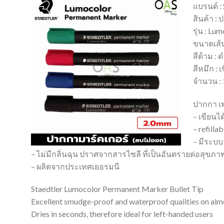
แบรนด์ : 
สินค้า :
รุ่น : Lu
ขนาดเส้น
สีด้าม : 
สีหมึก : เ
จำนวน : 
ปากกา เพ
– เขียนไ
– refilla
– มีระบบ
– ไม่มีกลิ่นฉุน ปราศจากสารไซลี ที่เป็นอันตรายต่อสุขภา
– ผลิตจากประเทศเยอรมนี
Staedtler Lumocolor Permanent Marker Bullet Tip
Excellent smudge-proof and waterproof qualities on almo
Dries in seconds, therefore ideal for left-handed users