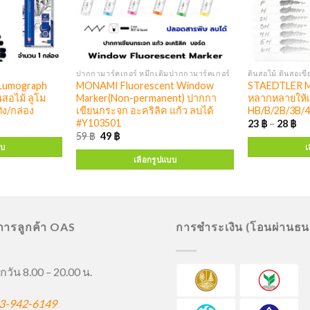
ปากกามาร์คเกอร์ หมึกเติมปากกามาร์คเกอร์
ดินสอไม้ ดินสอเ
 Lumograph
MONAMI Fluorescent Window
STAEDTLER Ma
สอไม้ ลูโม
Marker(Non-permanent) ปากกา
หลากหลายให้เ
่ง/กล่อง
เขียนกระจก อะคริลิค แก้ว ลบได้
HB/B/2B/3B/
#Y103501
23
฿
–
28
฿
59
฿
49
฿
บบ
เ
เลือกรูปแบบ
ิการลูกค้า OAS
การชำระเงิน (โอนผ่านธ
กวัน 8.00 – 20.00 น.
3-942-6149