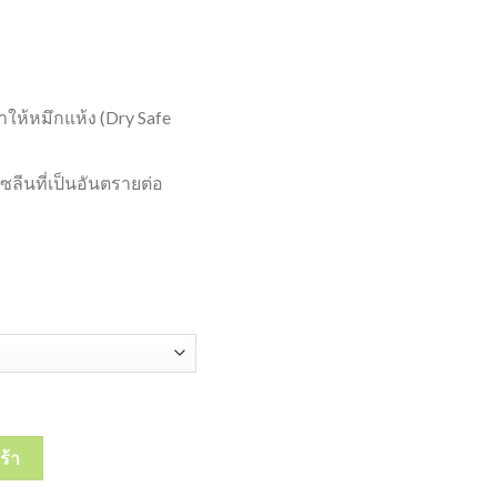
ำให้หมึกแห้ง (Dry Safe
ซลีนที่เป็นอันตรายต่อ
EDTLER LUMOCOLOR PERMANENT MARKER สเต็ดเลอร์ (ลบไม่ออก) 1 ด้
ร้า