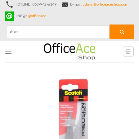
Skip
HOTLINE : 063-942-6149
E-mail :
admin@officeaceshop.com
to
LINE@ :
@officeace
content
ค้นหา: