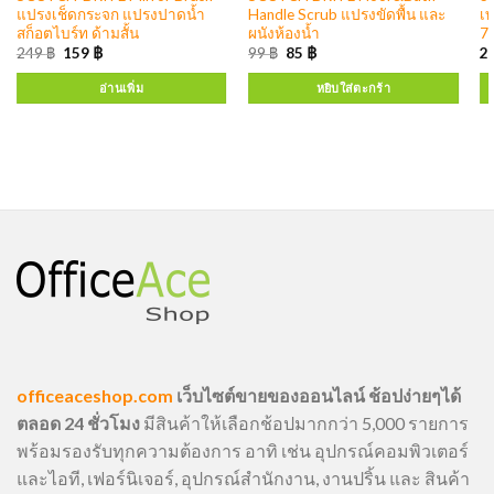
แปรงเช็ดกระจก แปรงปาดน้ำ
Handle Scrub แปรงขัดพื้น และ
เ
สก็อตไบร์ท ด้ามสั้น
ผนังห้องน้ำ
7
249
฿
159
฿
99
฿
85
฿
2
อ่านเพิ่ม
หยิบใส่ตะกร้า
officeaceshop.com
เว็บไซต์ขายของออนไลน์ ช้อปง่ายๆได้
ตลอด 24 ชั่วโมง
มีสินค้าให้เลือกช้อปมากกว่า 5,000 รายการ
พร้อมรองรับทุกความต้องการ อาทิ เช่น อุปกรณ์คอมพิวเตอร์
และไอที, เฟอร์นิเจอร์, อุปกรณ์สำนักงาน, งานปริ้น และ สินค้า