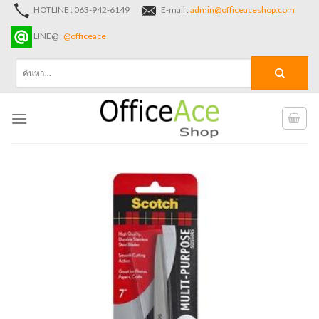
Skip
HOTLINE : 063-942-6149
E-mail :
admin@officeaceshop.com
to
LINE@ :
@officeace
content
ค้นหา: