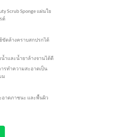
ty Scrub Sponge แผ่นใย
รต์
ใช้ขัดล้างคราบสกปรกได้
้มน้ำและน้ำยาล้างจานได้ดี
การทำความสะอาดเป็น
0มม
มสะอาดภาชนะ และพื้นผิว