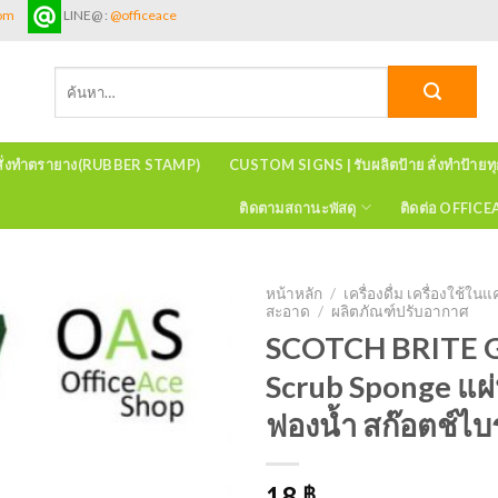
com
LINE@ :
@officeace
ค้นหา:
สั่งทำตรายาง(RUBBER STAMP)
CUSTOM SIGNS | รับผลิตป้าย สั่งทำป้ายท
ติดตามสถานะพัสดุ
ติดต่อ OFFIC
หน้าหลัก
/
เครื่องดื่ม เครื่องใช้
สะอาด
/
ผลิตภัณฑ์ปรับอากาศ
SCOTCH BRITE G
Scrub Sponge แผ่
ฟองน้ำ สก๊อตช์ไบ
18
฿