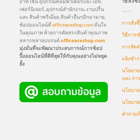
วิธีสั่งซ
อาทิ เช่น อุปกรณ์คอมพิวเตอร์และไอที,
เฟอร์นิเจอร์, อุปกรณ์สำนักงาน, งานปริ้น
และ สินค้าพรีเมี่ยม สินค้าอื่นๆอีกมามาย,
การสั่งซื
ช้อปออนไลน์ที่
officeaceshop.com
มั่นใจ
ในคุณภาพ ด้วยการคัดสรรสินค้าคุณภาพ
วิธีการช
หลากหลายแบรนด์
officeaceshop.com
การจัดส่
มุ่งมั่นที่จะพัฒนาประสบการณ์การช้อป
ปิ้งออนไลน์ที่ดีที่สุดให้กับคุณอย่างไม่หยุด
แจ้งชำร
ยั้ง
นโยบายก
และ การ
นโยบายก
นโยบายค
คำถามที