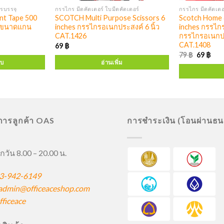
ารบรรจุ
กรรไกร มีดคัตเตอร์ ใบมีดคัตเตอร์
กรรไกร มีดคัตเตอร
nt Tape 500
SCOTCH Multi Purpose Scissors 6
Scotch Home &
00 ขนาดแกน
inches กรรไกรอเนกประสงค์ 6 นิ้ว
inches กรรไกร
CAT.1426
กรรไกรอเนกประ
CAT.1408
69
฿
79
฿
69
฿
บบ
อ่านเพิ่ม
ิการลูกค้า OAS
การชำระเงิน (โอนผ่านธ
กวัน 8.00 – 20.00 น.
3-942-6149
admin@officeaceshop.com
ficeace