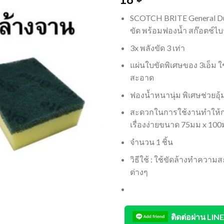
SCOTCH BRITE General Du
ขัด พร้อมฟองน้ำ สก๊อตช์ไบ
3x พลังขัด 3 เท่า
แผ่นใบขัดพิเศษของ 3เอ็ม 
สะอาด
ฟองน้ำหนานุ่ม พิเศษช่วยอุ
สะดวกในการใช้งานทำให้
เรื่องง่ายขนาด 75มม x 10
จำนวน 1 ชิ้น
วิธีใช้ : ใช้ขัดล้างทำควา
ต่างๆ
ติดต่อผ่าน LINE