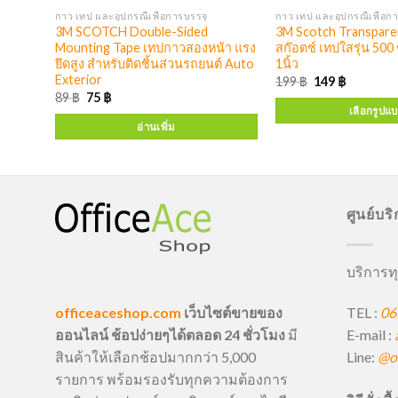
กาว เทป และอุปกรณืเพื่อการบรรจุ
กาว เทป และอุปกรณืเพื่อก
รรไกร
3M SCOTCH Double-Sided
3M Scotch Transpare
1446
Mounting Tape เทปกาวสองหน้า แรง
สก๊อตช์ เทปใสรุ่น 5
ยึดสูง สำหรับติดชิ้นส่วนรถยนต์ Auto
1นิ้ว
Exterior
199
฿
149
฿
89
฿
75
฿
เลือกรูปแ
อ่านเพิ่ม
ศูนย์บร
บริการทุ
TEL :
06
officeaceshop.com
เว็บไซต์ขายของ
E-mail :
ออนไลน์ ช้อปง่ายๆได้ตลอด 24 ชั่วโมง
มี
Line:
@of
สินค้าให้เลือกช้อปมากกว่า 5,000
รายการ พร้อมรองรับทุกความต้องการ