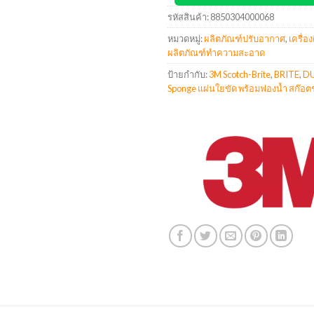
รหัสสินค้า:
8850304000068
หมวดหมู่:
ผลิตภัณฑ์ปรับอากาศ
,
เครื่อ
ผลิตภัณฑ์ทำความสะอาด
ป้ายกำกับ:
3M Scotch-Brite
,
BRITE
,
D
Sponge แผ่นใยขัด พร้อมฟองน้ำ สก๊อตช