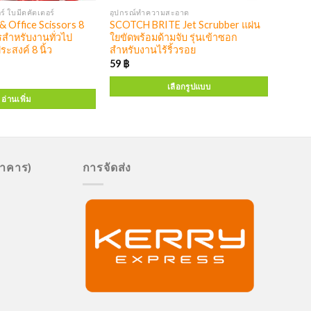
์ ใบมีดคัตเตอร์
อุปกรณ์ทำความสะอาด
 Office Scissors 8
SCOTCH BRITE Jet Scrubber แผ่น
สำหรับงานทั่วไป
ใยขัดพร้อมด้ามจับ รุ่นเข้าซอก
สงค์ 8 นิ้ว
สำหรับงานไร้ริ้วรอย
59
฿
เลือกรูปแบบ
อ่านเพิ่ม
นาคาร)
การจัดส่ง