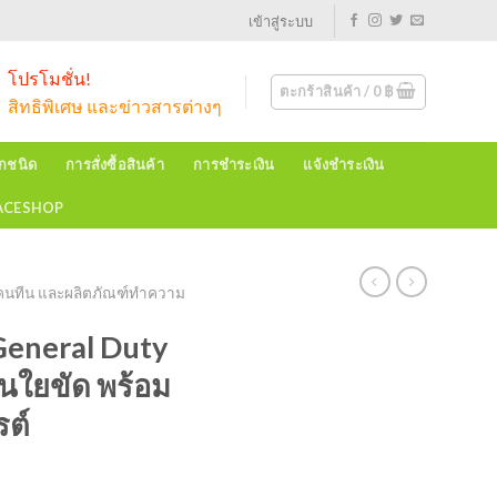
เข้าสู่ระบบ
โปรโมชั่น!
ตะกร้าสินค้า /
0
฿
สิทธิพิเศษ และข่าวสารต่างๆ
ุกชนิด
การสั่งซื้อสินค้า
การชำระเงิน
แจ้งชำระเงิน
EACESHOP
ในแคนทีน และผลิตภัณฑ์ทำความ
eneral Duty
นใยขัด พร้อม
รต์