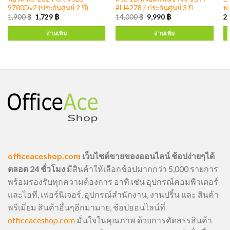
9700Dv2 (ประกันศูนย์ 2 ปี)
#LI4278 / ประกันศูนย์ 3 ปี
พร
1,900
฿
1,729
฿
14,000
฿
9,990
฿
2
อ่านเพิ่ม
อ่านเพิ่ม
officeaceshop.com
เว็บไซต์ขายของออนไลน์ ช้อปง่ายๆได้
ตลอด 24 ชั่วโมง
มีสินค้าให้เลือกช้อปมากกว่า 5,000 รายการ
พร้อมรองรับทุกความต้องการ อาทิ เช่น อุปกรณ์คอมพิวเตอร์
และไอที, เฟอร์นิเจอร์, อุปกรณ์สำนักงาน, งานปริ้น และ สินค้า
พรีเมี่ยม สินค้าอื่นๆอีกมามาย, ช้อปออนไลน์ที่
officeaceshop.com
มั่นใจในคุณภาพ ด้วยการคัดสรรสินค้า