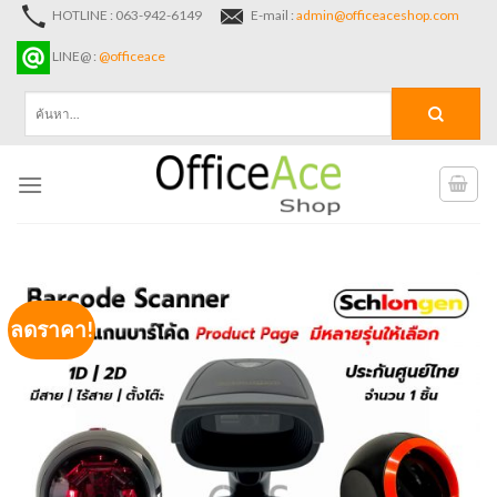
Skip
HOTLINE : 063-942-6149
E-mail :
admin@officeaceshop.com
to
LINE@ :
@officeace
content
ค้นหา:
ลดราคา!