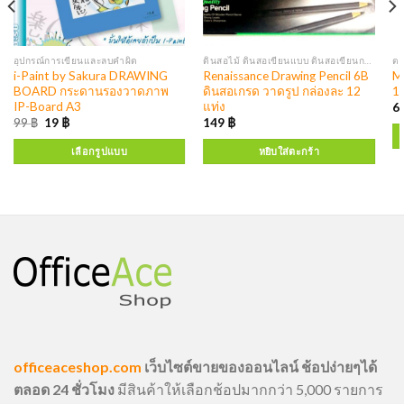
อุปกรณ์การเขียนและลบคำผิด
ดินสอไม้ ดินสอเขียนแบบ ดินสอเขียนกระจก
ตล
i-Paint by Sakura DRAWING
Renaissance Drawing Pencil 6B
M
BOARD กระดานรองวาดภาพ
ดินสอเกรด วาดรูป กล่องละ 12
10
IP-Board A3
แท่ง
6
99
฿
19
฿
149
฿
เลือกรูปแบบ
หยิบใส่ตะกร้า
officeaceshop.com
เว็บไซต์ขายของออนไลน์ ช้อปง่ายๆได้
ตลอด 24 ชั่วโมง
มีสินค้าให้เลือกช้อปมากกว่า 5,000 รายการ