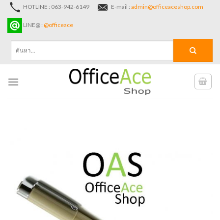
Skip
HOTLINE : 063-942-6149
E-mail :
admin@officeaceshop.com
to
LINE@ :
@officeace
content
ค้นหา: