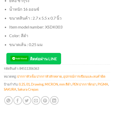
ยี่ห้อ ซากุระ
น้ำหนัก 16 ออนซ์
ขนาดสินค้า : 2.7 x 5.5 x 0.7 นิ้ว
Item model number: XSDK003
Color: สีดำ
ขนาดเส้น : 0.25 มม
ติดต่อผ่าน LINE
รหัสสินค้า:
84511306363
หมวดหมู่:
ปากกาหัวเข็ม ปากกาหัวสักหลาด
,
อุปกรณ์การเขียนและลบคำผิด
ป้ายกำกับ:
0.25
,
01
,
Drawing
,
MICRON
,
mm สีดำ
,
PEN ปากกาพิกม่า
,
PIGMA
,
SAKURA
,
Sakura Crepas