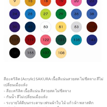
สีอะคริลิค (Acrylic) SAKURA เนื้อสีแน่นสวยสด ไม่ชีดจาง สีไม่
เปลี่ยนเมื่อแห้ง
– สีอะคริลิค เนื้อสีแน่น สีสวยสด ไม่ซีดจาง
– กันน้ำ สีไม่เปลี่ยนเมื่อแห้ง
– ระบายได้ดีบนกระดาษ เฟรมผ้าใบ ไม้ แก้ว ผ้า พลาสติก