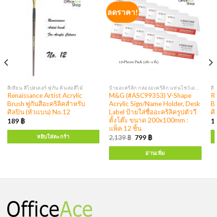
ลดราคา!
สีเทียน สีโปสเตอร์ พู่กัน ดินสอสีไม้
ป้ายอะคริลิก กล่องอะคริลิก แท่นโชว์เอกสาร ป้ายโบรชัวร์ กล่องใส่โบรชัวร์ ป้ายพลาสติก
สี
Renaissance Artist Acrylic
M&G (#ASC99353) V-Shape
Re
Brush พู่กันสีอะคริลิคสำหรับ
Acrylic Sign/Name Holder, Desk
Br
ศิลปิน (หัวแบน) No.12
Label ป้ายใส่ชื่ออะคริลิครูปตัววี
ศิ
ตั้งโต๊ะ ขนาด 200x100mm :
189
฿
1
แพ็ค 12 ชิ้น
หยิบใส่ตะกร้า
2,139
฿
799
฿
อ่านเพิ่ม