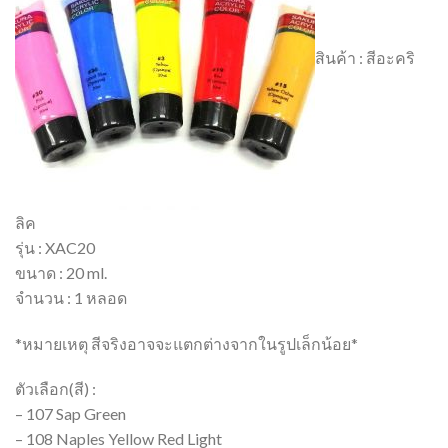
สินค้า : สีอะคริ
ลิค
รุ่น : XAC20
ขนาด : 20 ml.
จำนวน : 1 หลอด
*หมายเหตุ สีจริงอาจจะแตกต่างจากในรูปเล็กน้อย*
ตัวเลือก(สี) :
– 107 Sap Green
– 108 Naples Yellow Red Light