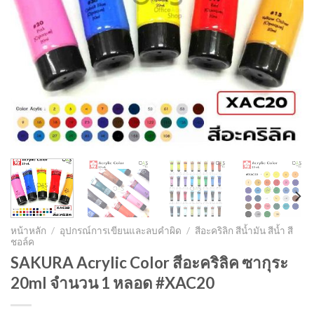
หน้าหลัก
/
อุปกรณ์การเขียนและลบคำผิด
/
สีอะคริลิก สีน้ำมัน สีน้ำ สี
ชอล์ค
SAKURA Acrylic Color สีอะคริลิค ซากุระ
20ml จำนวน 1 หลอด #XAC20