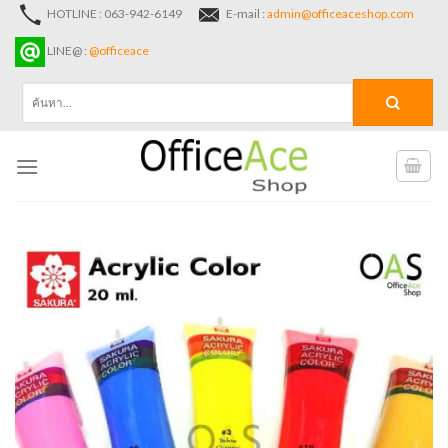
Skip
HOTLINE : 063-942-6149
E-mail :
admin@officeaceshop.com
to
LINE@ :
@officeace
content
ค้นหา: