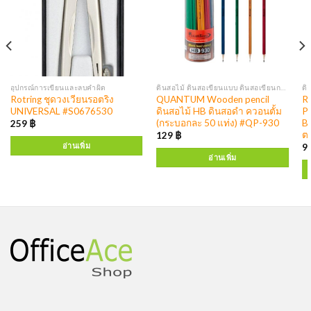
อุปกรณ์การเขียนและลบคำผิด
ดินสอไม้ ดินสอเขียนแบบ ดินสอเขียนกระจก
Rotring ชุดวงเวียนรอตริง
QUANTUM Wooden pencil
Ro
UNIVERSAL #S0676530
ดินสอไม้ HB ดินสอดำ ควอนตั้ม
Pe
(กระบอกละ 50 แท่ง) #QP-930
B
259
฿
ตร
129
฿
อ่านเพิ่ม
9
อ่านเพิ่ม