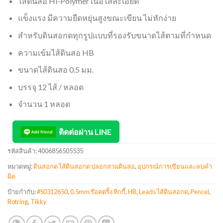
ไส้ดินสอ Hi-Polymer เนื้อไส้ละเอียด
แข็งแรง มีความยืดหยุ่นสูงขณะเขียน ไม่หักง่าย
สำหรับดินสอกดทุกรูปแบบที่รองรับขนาดไส้ตามที่กำหนด
ความเข้มไส้ดินสอ HB
ขนาดไส้ดินสอ 0.5 มม.
บรรจุ 12 ไส้ / หลอด
จำนวน 1 หลอด
ติดต่อผ่าน LINE
รหัสสินค้า:
4006856505535
หมวดหมู่:
ดินสอกด ไส้ดินสอกด ปลอกสวมดินสอ
,
อุปกรณ์การเขียนและลบคำ
ผิด
ป้ายกำกับ:
#S0312650
,
0.5mm ร๊อตตริ้ง ทิกกี้
,
HB
,
Leads ไส้ดินสอกด
,
Pencel
,
Rotring
,
Tikky