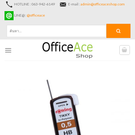
Skip
HOTLINE : 063-942-6149
E-mail :
admin@officeaceshop.com
to
LINE@ :
@officeace
content
ค้นหา: