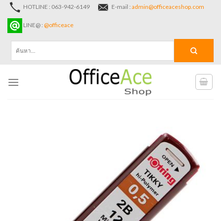
Skip
HOTLINE : 063-942-6149
E-mail :
admin@officeaceshop.com
to
LINE@ :
@officeace
content
ค้นหา: