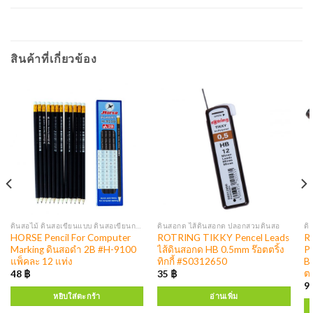
สินค้าที่เกี่ยวข้อง
ดินสอไม้ ดินสอเขียนแบบ ดินสอเขียนกระจก
ดินสอกด ไส้ดินสอกด ปลอกสวมดินสอ
HORSE Pencil For Computer
ROTRING TIKKY Pencel Leads
Ro
Marking ดินสอดำ 2B #H-9100
ไส้ดินสอกด HB 0.5mm ร๊อตตริ้ง
Pe
แพ็คละ 12 แท่ง
ทิกกี้ #S0312650
B
ตร
48
฿
35
฿
9
หยิบใส่ตะกร้า
อ่านเพิ่ม