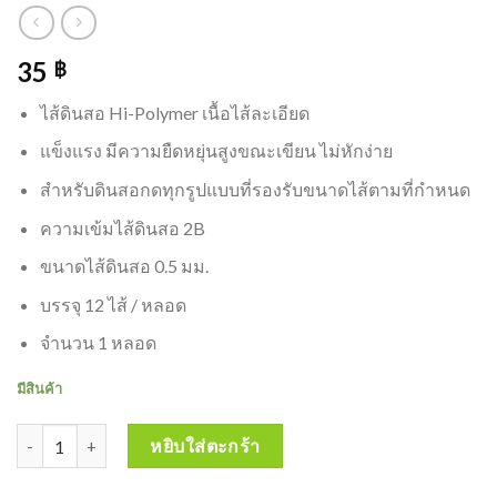
35
฿
ไส้ดินสอ Hi-Polymer เนื้อไส้ละเอียด
แข็งแรง มีความยืดหยุ่นสูงขณะเขียน ไม่หักง่าย
สำหรับดินสอกดทุกรูปแบบที่รองรับขนาดไส้ตามที่กำหนด
ความเข้มไส้ดินสอ 2B
ขนาดไส้ดินสอ 0.5 มม.
บรรจุ 12 ไส้ / หลอด
จำนวน 1 หลอด
มีสินค้า
จำนวน ROTRING TIKKY ไส้ดินสอกด 2B 0.5mm ร๊อตตริ้ง ทิกกี้ #S03126
หยิบใส่ตะกร้า