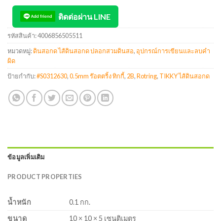
ติดต่อผ่าน LINE
รหัสสินค้า:
4006856505511
หมวดหมู่:
ดินสอกด ไส้ดินสอกด ปลอกสวมดินสอ
,
อุปกรณ์การเขียนและลบคำ
ผิด
ป้ายกำกับ:
#S0312630
,
0.5mm ร๊อตตริ้ง ทิกกี้
,
2B
,
Rotring
,
TIKKY ไส้ดินสอกด
ข้อมูลเพิ่มเติม
PRODUCT PROPERTIES
น้ำหนัก
0.1 กก.
ขนาด
10 × 10 × 5 เซนติเมตร