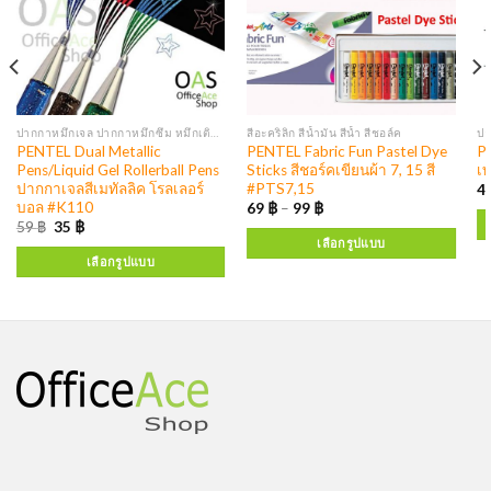
ปากกาหมึกเจล ปากกาหมึกซึม หมึกเติมปากกา
สีอะคริลิก สีน้ำมัน สีน้ำ สีชอล์ค
PENTEL Dual Metallic
PENTEL Fabric Fun Pastel Dye
P
Pens/Liquid Gel Rollerball Pens
Sticks สีชอร์คเขียนผ้า 7, 15 สี
เ
ปากกาเจลสีเมทัลลิค โรลเลอร์
#PTS7,15
4
บอล #K110
69
฿
–
99
฿
59
฿
35
฿
เลือกรูปแบบ
เลือกรูปแบบ