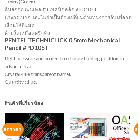
– เขียว(Green)
ดินสอกด เพนเทล รุ่น เทคนิคคลิค #PD105T
แรงกดเบา ๆ และไม่จำเป็นต้องเปลี่ยนตำแหน่งการจับ เพื่อกด
เลื่อนไส้ดินสด
ด้ามใสเหมือนคริสตัล
PENTEL TECHNICLICK 0.5mm Mechanical
Pencil #PD105T
Light pressure and no need to change holding position to
advance lead.
Crystal-like transparent barrel.
Quantity : 1 pc.
สินค้าที่เกี่ยวข้อง
ลดราคา!
ล