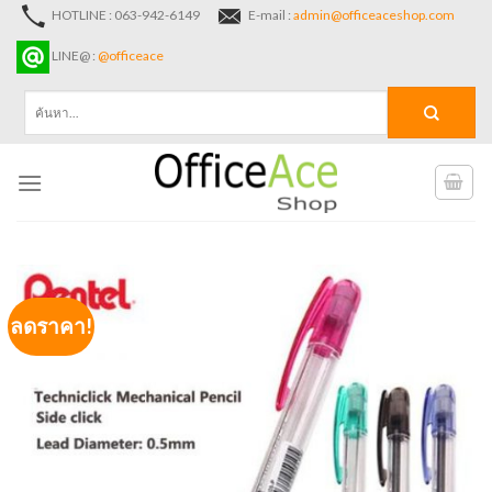
Skip
HOTLINE : 063-942-6149
E-mail :
admin@officeaceshop.com
to
LINE@ :
@officeace
content
ค้นหา:
ลดราคา!