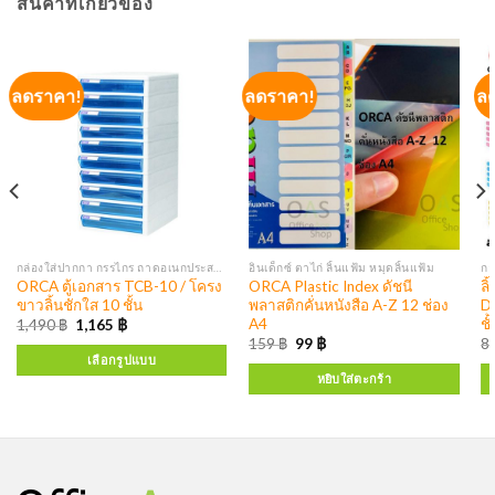
สินค้าที่เกี่ยวข้อง
ลดราคา!
ลดราคา!
ล
กล่องใส่ปากกา กรรไกร ถาดอเนกประสงค์ ถาดเอกสาร ตู้เอกสาร
อินเด็กซ์ ตาไก่ ลิ้นแฟ้ม หมุดลิ้นแฟ้ม
ORCA ตู้เอกสาร TCB-10 / โครง
ORCA Plastic Index ดัชนี
ล
ขาวลิ้นชักใส 10 ชั้น
พลาสติกคั่นหนังสือ A-Z 12 ช่อง
D
A4
ชั
1,490
฿
1,165
฿
159
฿
99
฿
8
เลือกรูปแบบ
หยิบใส่ตะกร้า