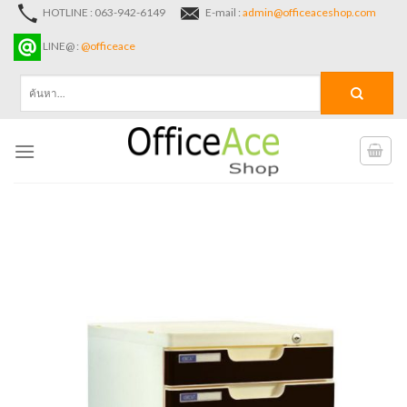
Skip
HOTLINE : 063-942-6149
E-mail :
admin@officeaceshop.com
to
LINE@ :
@officeace
content
ค้นหา: