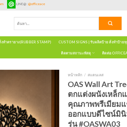
com
LINE@ :
@officeace
ค้นหา:
สั่งทำตรายาง(RUBBER STAMP)
CUSTOM SIGNS | รับผลิตป้าย สั่งทำป้ายท
ติดตามสถานะพัสดุ
ติดต่อ OFFIC
หน้าหลัก
/
สแตนเลส
OAS Wall Art Tre
ตกแต่งผนังเหล็
คุณภาพพรีเมียม
ออกแบบดีไซน์มินิ
รุ่น #OASWA03