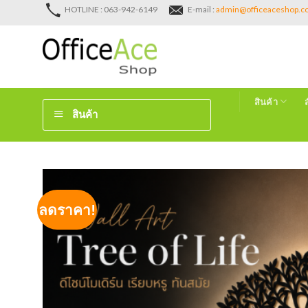
Skip
HOTLINE : 063-942-6149
E-mail :
admin@officeaceshop.
to
content
สินค้า
สินค้า
ลดราคา!