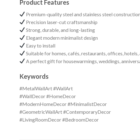
Product Features
Premium-quality steel and stainless steel constructio
Precision laser-cut craftsmanship
Strong, durable, and long-lasting
Elegant modern minimalist design
Easy to install
Suitable for homes, cafés, restaurants, offices, hotel
A perfect gift for housewarmings, weddings, anniversa
Keywords
#MetalWallArt #WallArt
#WallDecor #HomeDecor
#ModernHomeDecor #MinimalistDecor
#GeometricWallArt #ContemporaryDecor
#LivingRoomDecor #BedroomDecor