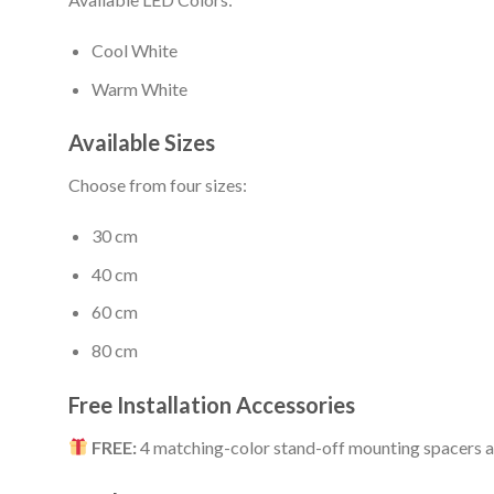
Cool White
Warm White
Available Sizes
Choose from four sizes:
30 cm
40 cm
60 cm
80 cm
Free Installation Accessories
FREE:
4 matching-color stand-off mounting spacers are 