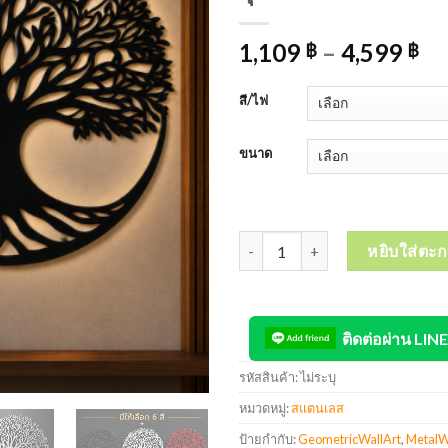
1,109
–
4,599
฿
฿
สี/ไฟ
ขนาด
จำนวน OAS Wall Art Tree of Li
หยิบใส่ตะก
ติดต่อผ่าน LINE
รหัสสินค้า:
ไม่ระบุ
หมวดหมู่:
สแตนเลส
ป้ายกำกับ:
GeometricWallArt
,
MetalW