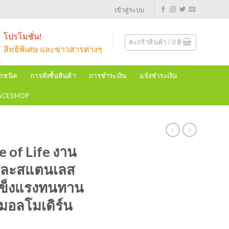
เข้าสู่ระบบ
โปรโมชั่น!
ตะกร้าสินค้า /
0
฿
สิทธิพิเศษ และข่าวสารต่างๆ
ุกชนิด
การสั่งซื้อสินค้า
การชำระเงิน
แจ้งชำระเงิน
EACESHOP
e of Life งาน
กและสแตนเลส
แข็งแรงทนทาน
มอลโมเดิร์น