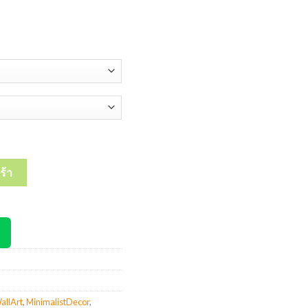
fe งานตกแต่งผนังเหล็กและสแตนเลสคุณภาพพรีเมียมแข็งแรงทนทาน ออกแบบ
ร้า
allArt
,
MinimalistDecor
,