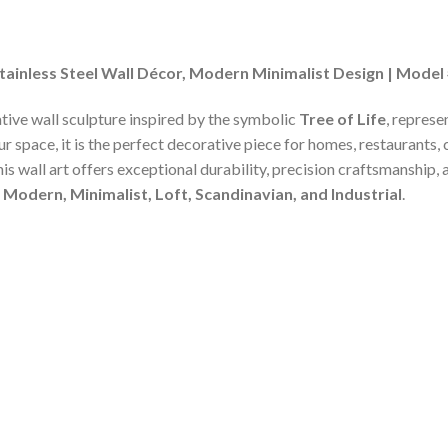
 Stainless Steel Wall Décor, Modern Minimalist Design | Mo
tive wall sculpture inspired by the symbolic
Tree of Life
, represe
space, it is the perfect decorative piece for homes, restaurants, c
is wall art offers exceptional durability, precision craftsmanship, 
g
Modern, Minimalist, Loft, Scandinavian, and Industrial
.