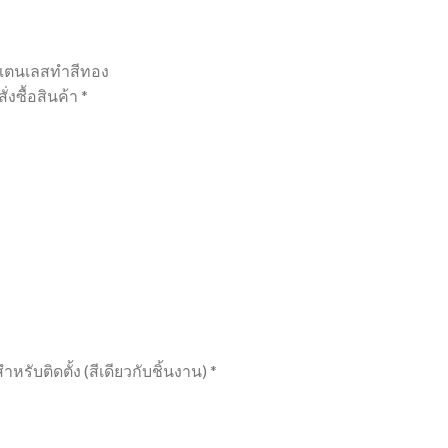
ะสแตนเลสทำสีทอง
งซื้อสินค้า *
รับติดตั้ง (สีเดียวกับชิ้นงาน) *