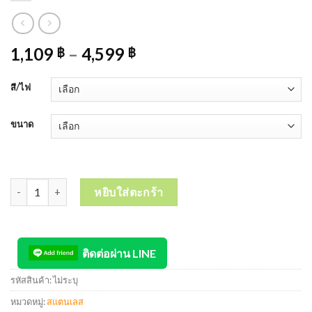
1,109
–
4,599
฿
฿
สี/ไฟ
ขนาด
จำนวน OAS Wall Art Koi Fish งานตกแต่งผนังเหล็กและสแตนเลส ดีไซน
หยิบใส่ตะกร้า
ติดต่อผ่าน LINE
รหัสสินค้า:
ไม่ระบุ
หมวดหมู่:
สแตนเลส