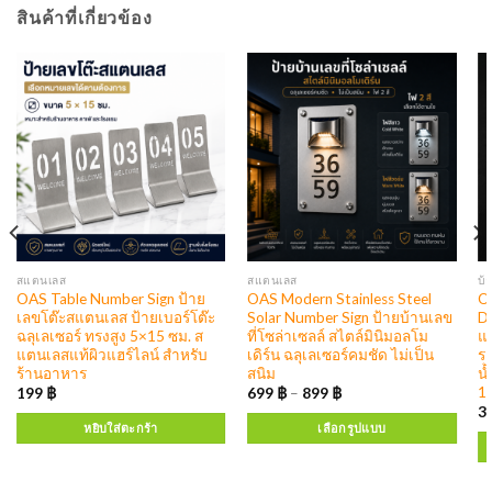
สินค้าที่เกี่ยวข้อง
สแตนเลส
สแตนเลส
บ้
OAS Table Number Sign ป้าย
OAS Modern Stainless Steel
OAS 304 S
เลขโต๊ะสแตนเลส ป้ายเบอร์โต๊ะ
Solar Number Sign ป้ายบ้านเลข
D
ฉลุเลเซอร์ ทรงสูง 5×15 ซม. ส
ที่โซล่าเซลล์ สไตล์มินิมอลโม
แ
แตนเลสแท้ผิวแฮร์ไลน์ สำหรับ
เดิร์น ฉลุเลเซอร์คมชัด ไม่เป็น
รา
ร้านอาหาร
สนิม
น้
1
199
฿
699
฿
–
899
฿
3
หยิบใส่ตะกร้า
เลือกรูปแบบ