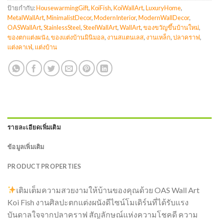
ป้ายกำกับ:
HousewarmingGift
,
KoiFish
,
KoiWallArt
,
LuxuryHome
,
MetalWallArt
,
MinimalistDecor
,
ModernInterior
,
ModernWallDecor
,
OASWallArt
,
StainlessSteel
,
SteelWallArt
,
WallArt
,
ของขวัญขึ้นบ้านใหม่
,
ของตกแต่งผนัง
,
ของแต่งบ้านมินิมอล
,
งานสแตนเลส
,
งานเหล็ก
,
ปลาคราฟ
,
แต่งคาเฟ่
,
แต่งบ้าน
รายละเอียดเพิ่มเติม
ข้อมูลเพิ่มเติม
PRODUCT PROPERTIES
เติมเต็มความสวยงามให้บ้านของคุณด้วย OAS Wall Art
Koi Fish งานศิลปะตกแต่งผนังดีไซน์โมเดิร์นที่ได้รับแรง
บันดาลใจจากปลาคราฟ สัญลักษณ์แห่งความโชคดี ความ