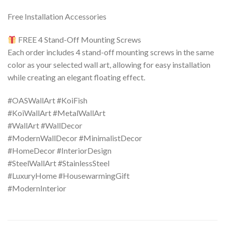
Free Installation Accessories
FREE 4 Stand-Off Mounting Screws
Each order includes 4 stand-off mounting screws in the same
color as your selected wall art, allowing for easy installation
while creating an elegant floating effect.
#OASWallArt #KoiFish
#KoiWallArt #MetalWallArt
#WallArt #WallDecor
#ModernWallDecor #MinimalistDecor
#HomeDecor #InteriorDesign
#SteelWallArt #StainlessSteel
#LuxuryHome #HousewarmingGift
#ModernInterior