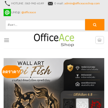
Skip
HOTLINE : 063-942-6149
E-mail :
admin@officeaceshop.com
to
LINE@ :
@officeace
content
ค้นหา:
ลดราคา!