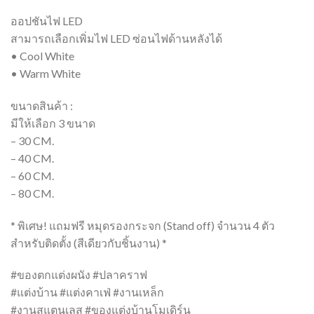
ออปชันไฟ LED
สามารถเลือกเพิ่มไฟ LED ซ่อนไฟด้านหลังได้
• Cool White
• Warm White
ขนาดสินค้า :
มีให้เลือก 3 ขนาด
– 30 CM.
– 40 CM.
– 60 CM.
– 80 CM.
* พิเศษ! แถมฟรี หมุดรองกระจก (Stand off) จำนวน 4 ตัว
สำหรับติดตั้ง (สีเดียวกับชิ้นงาน) *
#ของตกแต่งผนัง #ปลาคราฟ
#แต่งบ้าน #แต่งคาเฟ่ #งานเหล็ก
#งานสแตนเลส #ของแต่งบ้านโมเดิร์น