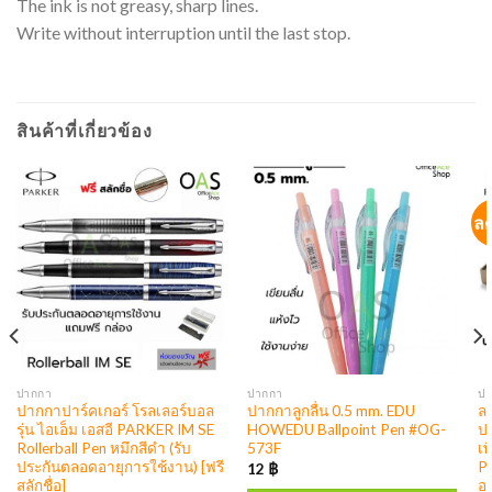
The ink is not greasy, sharp lines.
Write without interruption until the last stop.
สินค้าที่เกี่ยวข้อง
ล
ปากกา
ปากกา
ป
ปากกาปาร์คเกอร์ โรลเลอร์บอล
ปากกาลูกลื่น 0.5 mm. EDU
ลด
รุ่น ไอเอ็ม เอสอี PARKER IM SE
HOWEDU Ballpoint Pen #OG-
ปา
Rollerball Pen หมึกสีดำ (รับ
573F
เ
ประกันตลอดอายุการใช้งาน) [ฟรี
Pe
12
฿
สลักชื่อ]
อา