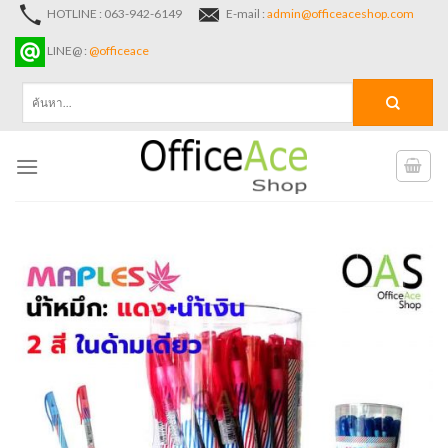
Skip
HOTLINE : 063-942-6149
E-mail :
admin@officeaceshop.com
to
LINE@ :
@officeace
content
ค้นหา: