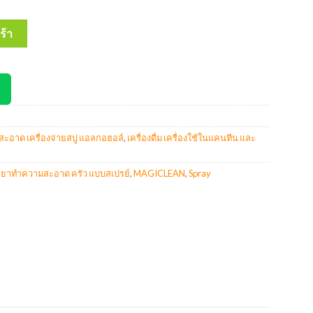
 น้ำยาทำความสะอาด ครัว แบบสเปรย์ 500ml ชนิดเติม ชิ้น
ร้า
อาด เครื่องจ่ายสบู่ แอลกอฮอล์
,
เครื่องดื่ม เครื่องใช้ในแคนทีน และ
้ำยาทำความสะอาด ครัว แบบสเปรย์
,
MAGICLEAN
,
Spray