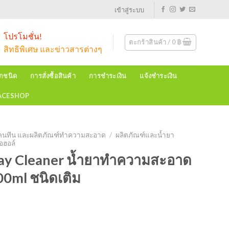
เข้าสู่ระบบ
โปรโมชั่น!
ตะกร้าสินค้า /
0
฿
สิทธิพิเศษ และข่าวสารต่างๆ
ุกชนิด
การสั่งซื้อสินค้า
การชำระเงิน
แจ้งชำระเงิน
EACESHOP
้ในแคนทีน และผลิตภัณฑ์ทำความสะอาด
/
ผลิตภัณฑ์และน้ำยา
อฮอล์
y Cleaner น้ำยาทำความสะอาด
00ml ชนิดเติม