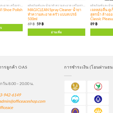
ผลิตภัณฑ์และน้ำยาทำความสะอาด เครื่องจ่ายสบู่ แอลกอฮอล์
ผลิตภัณฑ์และน้ำยาทำความสะอาด เครื่องจ่ายสบู่ แอลกอฮอล์
MAGICLEAN Spray Cleaner น้ำยา
เจลหล่อลื่น ดูเ
ทำความสะอาด ครัว แบบสเปรย์
สูตรน้ำ ล้างอ
500ml
Classic Pleas
69
฿
59
฿
89
฿
บบ
อ่านเพิ่ม
ิการลูกค้า OAS
การชำระเงิน (โอนผ่านธ
กวัน 8.00 – 20.00 น.
3-942-6149
admin@officeaceshop.com
ficeace