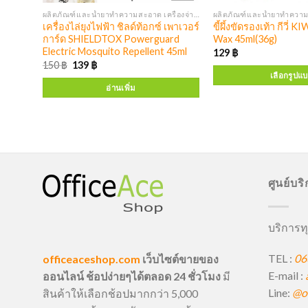
ผลิตภัณฑ์และน้ำยาทำความสะอาด เครื่องจ่ายสบู่ แอลกอฮอล์
ผลิตภัณฑ์และน้ำยาทำความสะอาด เครื่องจ่ายสบู่ แอลกอฮอล์
ันไลต์
เครื่องไล่ยุงไฟฟ้า ชิลด์ท้อกซ์ เพาเวอร์
ขี้ผึ้งขัดรองเท้า กีวี่ KIWI Shoe Polish
การ์ด SHIELDTOX Powerguard
Wax 45ml(36g)
Electric Mosquito Repellent 45ml
129
฿
150
฿
139
฿
เลือกรูปแ
อ่านเพิ่ม
ศูนย์บร
บริการทุ
TEL :
06
officeaceshop.com
เว็บไซต์ขายของ
E-mail :
ออนไลน์ ช้อปง่ายๆได้ตลอด 24 ชั่วโมง
มี
Line:
@of
สินค้าให้เลือกช้อปมากกว่า 5,000