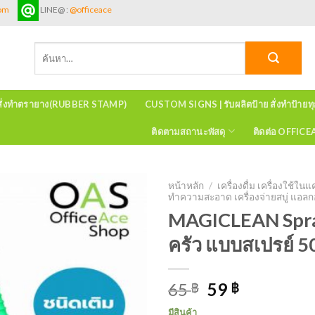
com
LINE@ :
@officeace
ค้นหา:
สั่งทำตรายาง(RUBBER STAMP)
CUSTOM SIGNS | รับผลิตป้าย สั่งทำป้ายท
ติดตามสถานะพัสดุ
ติดต่อ OFFIC
หน้าหลัก
/
เครื่องดื่ม เครื่องใช
ทำความสะอาด เครื่องจ่ายสบู่ แอลก
MAGICLEAN Spra
ครัว แบบสเปรย์ 5
65
59
฿
฿
มีสินค้า