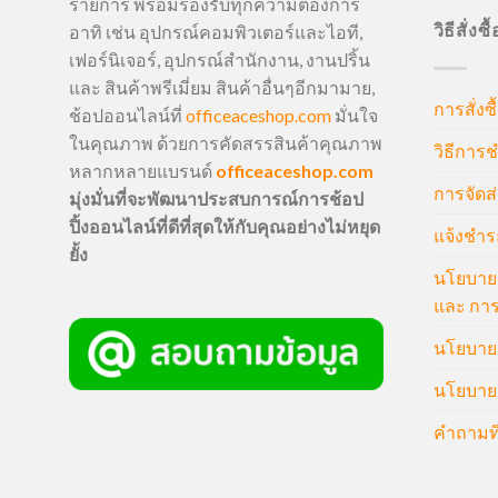
รายการ พร้อมรองรับทุกความต้องการ
วิธีสั่งซ
อาทิ เช่น อุปกรณ์คอมพิวเตอร์และไอที,
เฟอร์นิเจอร์, อุปกรณ์สำนักงาน, งานปริ้น
และ สินค้าพรีเมี่ยม สินค้าอื่นๆอีกมามาย,
การสั่งซื
ช้อปออนไลน์ที่
officeaceshop.com
มั่นใจ
ในคุณภาพ ด้วยการคัดสรรสินค้าคุณภาพ
วิธีการช
หลากหลายแบรนด์
officeaceshop.com
การจัดส่
มุ่งมั่นที่จะพัฒนาประสบการณ์การช้อป
ปิ้งออนไลน์ที่ดีที่สุดให้กับคุณอย่างไม่หยุด
แจ้งชำร
ยั้ง
นโยบายก
และ การ
นโยบายก
นโยบายค
คำถามที