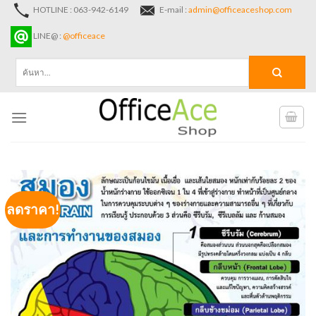
Skip
HOTLINE : 063-942-6149
E-mail :
admin@officeaceshop.com
to
LINE@ :
@officeace
content
ค้นหา:
ลดราคา!