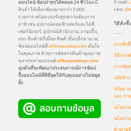
E-mail :
ออนไลน์ ช้อปง่ายๆได้ตลอด 24 ชั่วโมง
มี
Line:
@of
สินค้าให้เลือกช้อปมากกว่า 5,000
รายการ พร้อมรองรับทุกความต้องการ
วิธีสั่งซ
อาทิ เช่น อุปกรณ์คอมพิวเตอร์และไอที,
เฟอร์นิเจอร์, อุปกรณ์สำนักงาน, งานปริ้น
และ สินค้าพรีเมี่ยม สินค้าอื่นๆอีกมามาย,
การสั่งซื
ช้อปออนไลน์ที่
officeaceshop.com
มั่นใจ
ในคุณภาพ ด้วยการคัดสรรสินค้าคุณภาพ
วิธีการช
หลากหลายแบรนด์
officeaceshop.com
การจัดส่
มุ่งมั่นที่จะพัฒนาประสบการณ์การช้อป
ปิ้งออนไลน์ที่ดีที่สุดให้กับคุณอย่างไม่หยุด
แจ้งชำร
ยั้ง
นโยบายก
และ การ
นโยบายก
นโยบายค
คำถามที