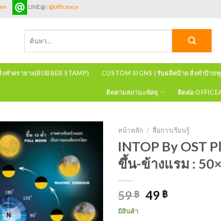
com
LINE@ :
@officeace
ค้นหา:
สั่งทำตรายาง(RUBBER STAMP)
CUSTOM SIGNS | รับผลิตป้าย สั่งทำป้ายท
ติดตามสถานะพัสดุ
ติดต่อ OFFIC
หน้าหลัก
/
สื่อการเรียนรู้
INTOP By OST Pla
ขึ้น-ข้างแรม : 5
59
49
฿
฿
มีสินค้า