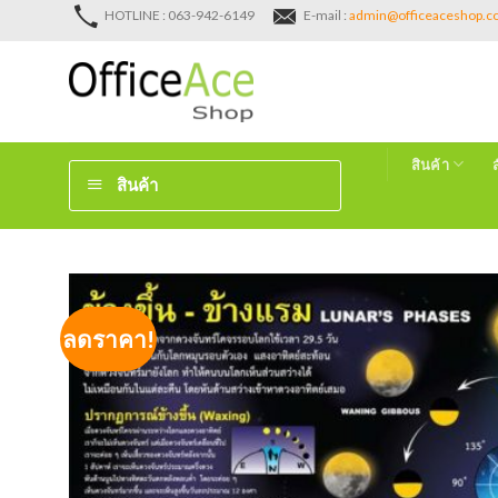
Skip
HOTLINE : 063-942-6149
E-mail :
admin@officeaceshop.
to
content
สินค้า
สินค้า
ลดราคา!