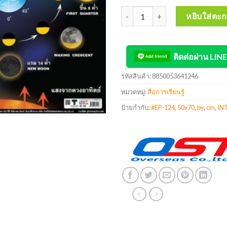
จำนวน INTOP By OST Plastic Pos
หยิบใส่ตะก
ติดต่อผ่าน LINE
รหัสสินค้า:
8850053641246
หมวดหมู่:
สื่อการเรียนรู้
ป้ายกำกับ:
#EP-124
,
50x70
,
by
,
cm
,
IN