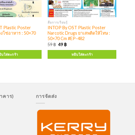
สื่อการเรียนรู้
 Plastic Poster
INTOP By OST Plastic Poster
วงโซ่อาหาร : 50×70
Narcotic Drugs ยาเสพติดให้โทษ :
50×70 Cm #EP-482
59
฿
49
฿
ิบใส่ตะกร้า
หยิบใส่ตะกร้า
นาคาร)
การจัดส่ง