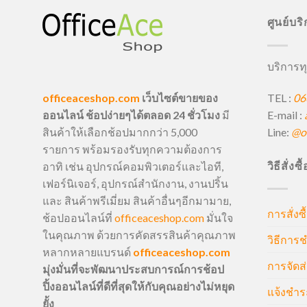
ศูนย์บร
บริการทุ
TEL :
06
officeaceshop.com
เว็บไซต์ขายของ
E-mail :
ออนไลน์ ช้อปง่ายๆได้ตลอด 24 ชั่วโมง
มี
Line:
@of
สินค้าให้เลือกช้อปมากกว่า 5,000
รายการ พร้อมรองรับทุกความต้องการ
วิธีสั่งซ
อาทิ เช่น อุปกรณ์คอมพิวเตอร์และไอที,
เฟอร์นิเจอร์, อุปกรณ์สำนักงาน, งานปริ้น
และ สินค้าพรีเมี่ยม สินค้าอื่นๆอีกมามาย,
การสั่งซื
ช้อปออนไลน์ที่
officeaceshop.com
มั่นใจ
ในคุณภาพ ด้วยการคัดสรรสินค้าคุณภาพ
วิธีการช
หลากหลายแบรนด์
officeaceshop.com
การจัดส่
มุ่งมั่นที่จะพัฒนาประสบการณ์การช้อป
ปิ้งออนไลน์ที่ดีที่สุดให้กับคุณอย่างไม่หยุด
แจ้งชำร
ยั้ง