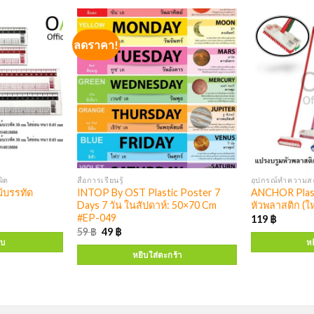
ลดราคา!
ิด
สื่อการเรียนรู้
อุปกรณ์ทำความส
ม้บรรทัด
INTOP By OST Plastic Poster 7
ANCHOR Plast
Days 7 วัน ในสัปดาห์: 50×70 Cm
หัวพลาสติก (ใ
#EP-049
119
฿
59
฿
49
฿
บบ
หย
หยิบใส่ตะกร้า