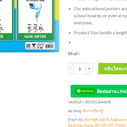
Our educational posters are
school boards, or even at hom
everyone.
Product Size (width x length
มีสินค้า
จำนวน INTOP By OST Plastic Pos
หยิบใส่ตะก
ติดต่อผ่าน LINE
รหัสสินค้า:
8850053644698
หมวดหมู่:
สื่อการเรียนรู้
ป้ายกำกับ:
#EP-469
,
50x70
,
Appliances
Electrical
,
Home
,
INTOP
,
OST
,
Plastic
,