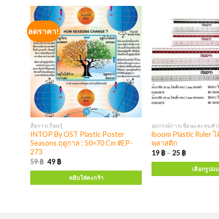
ลดราคา!
สื่อการเรียนรู้
อุปกรณ์การเขียนและลบคำผ
r
INTOP By OST Plastic Poster
iboom Plastic Ruler ไ
วน
Seasons ฤดูกาล : 50×70 Cm #EP-
พลาสติก
 #EP-
273
19
฿
–
25
฿
59
฿
49
฿
เลือกรูปแ
หยิบใส่ตะกร้า