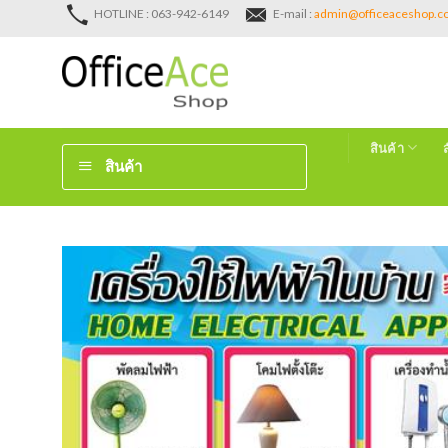
Skip
HOTLINE : 063-942-6149
E-mail :
admin@officeaceshop.
to
content
สินค้า
สินค้า