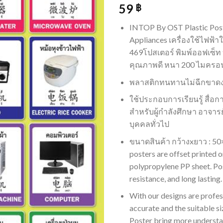
59
฿
INTOP By OST Plastic Post
Appliances เครื่องใช้ไฟฟ้
469โปสเตอร์ พิมพ์ออฟเซ็ท
คุณภาพดี หนา 200 ไมครอน 
พลาสติกทนทานไม่ฉีกขาดง่
ใช้ประกอบการเรียนรู้ สื่อ
สำหรับผู้กำลังศึกษา อาจารย
บุคคลทั่วไป
ขนาดสินค้า กว้างxยาว : 5
posters are offset printed 
polypropylene PP sheet. Pos
resistance, and long lasting.
With our designs are profess
accurate and the suitable si
Poster bring more understan