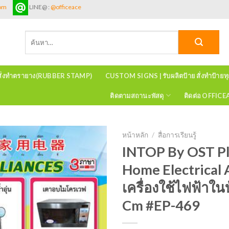
com
LINE@ :
@officeace
ค้นหา:
สั่งทำตรายาง(RUBBER STAMP)
CUSTOM SIGNS | รับผลิตป้าย สั่งทำป้ายท
ติดตามสถานะพัสดุ
ติดต่อ OFFIC
หน้าหลัก
/
สื่อการเรียนรู้
INTOP By OST Pl
Home Electrical 
เครื่องใช้ไฟฟ้าใน
Cm #EP-469