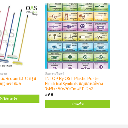
ะอาด
สื่อการเรียนรู้
ic Broom แปรงบรูม
INTOP By OST Plastic Poster
หญ่) ตราสมอ
Electrical Symbols สัญลักษณ์ทาง
ไฟฟ้า : 50×70 Cm #EP-263
59
฿
ิบใส่ตะกร้า
อ่านเพิ่ม