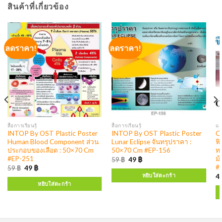
สินค้าที่เกี่ยวข้อง
ลดราคา!
ลดราคา!
สื่อการเรียนรู้
สื่อการเรียนรู้
แฟ
INTOP By OST Plastic Poster
INTOP By OST Plastic Poster
C
Human Blood Component ส่วน
Lunar Eclipse จันทรุปราคา :
ฟิ
ประกอบของเลือด : 50×70 Cm
50×70 Cm #EP-156
ทน
#EP-251
ม้
59
฿
49
฿
#
59
฿
49
฿
หยิบใส่ตะกร้า
4
หยิบใส่ตะกร้า