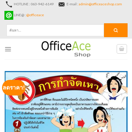
Skip
HOTLINE : 063-942-6149
E-mail :
admin@officeaceshop.com
to
LINE@ :
@officeace
content
ค้นหา:
ลดราคา!