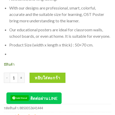
With our designs are professional, smart, colorful,
accurate and the suitable size for learning, OST Poster
bring more understanding to the learner.
Our educational posters are ideal for classroom walls,
school boards, or even at home. It is suitable for everyone.
Product Size (width x length x thick) : 50×70 cm.
มีสินค้า
จำนวน INTOP By OST Plastic Poster การกำจัดเหา : 50x70 Cm #EP-1
หยิบใส่ตะกร้า
ติดต่อผ่าน LINE
รหัสสินค้า:
8850053641444