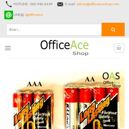
Skip
HOTLINE : 063-942-6149
E-mail :
admin@officeaceshop.com
to
LINE@ :
@officeace
content
ค้นหา: